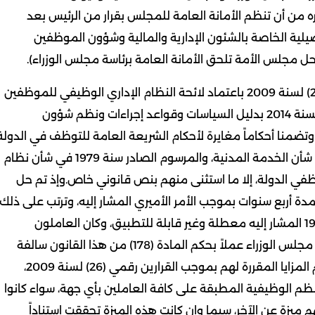
المالية في ذلك)، ونص المادة (176) وما قرره من أن تنظم الأمانة العامة للمجلس بقرار من الرئيس بعد
يلية الخاصة بالشئون الإدارية والمالية وشؤون الموظفين
وأصدر رئيس مجلس الأمة – ترتيباً على ذلك – القرار رقم (26) لسنة 2009 باعتماد لائحة النظام الإداري الوظيفي للموظفين
المدنيين بالأمانة العامة لمجلس الأمة، والقرار رقم (46) لسنة 2014 بدليل السياسات وقواعد إجراءات ونظم شؤون
وتضمنا أحكاماً مغايرة لأحكام الشريعة العامة للتوظف في الدولة
المقررة بموجب المرسوم بالقانون رقم 15 لسنة 1979 في شأن الخدمة المدنية، والمرسوم الصادر سنة 1979 في شأن نظام
في الدولة، إلا ما استثنى منهم بنص قانوني خاص.وإذ تم حل
 أربع سنوات بموجب الأمر الأميري المشار إليه، وترتب على ذلك
– بحكم اللزوم – أن أصبحت أحكام القانون رقم 12 لسنة 1963 المشار إليه معطلة وغير قابلة للتطبيق، وكان العاملون
المدنيون بالأمانة العامة للمجلس قد تم إلحاقهم برئاسة مجلس الوزراء عملاً بحكم المادة (178) من هذا القانون سالفة
الإشارة، وأصبحوا لا يباشرون الأعمال التي كانت تبرر منحهم المزايا المقررة لهم بموجب القرارين رقمي (26) لسنة 2009،
زم توحيد النظم الوظيفية المطبقة على كافة العاملين بأي جهة، سواء كانوا
 ميزة عن الآخر، سيما وإن كانت هذه الميزة تحققت استناداً