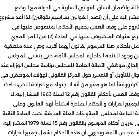
ة، ولضمان اتساق القوانين السارية في الدولة مع الوضع
دة (4) من الأمر الأميري المشار إليه على أن (تصدر القوانين بمراسيم بقوانين)، لذا أعد مشروع
لمشروع على وقف العمل بجميع الأحكام المنصوص عليها في
القانون رقم 12 لسنة 1963 المشار إليه لحين انتهاء مدة الأربع سنوات المنصوص عليها في المادة (2) من الأمر الأميري
العمل بأحكام هذا المرسوم بقانون أيهما أقرب، وهي مدة منطقية
 من وجود اللائحة الداخلية المجلس الأمة، حتى يتسنى للمجلس
 إلحاق موظفي الأمانة العامة للمجلس برئاسة مجلس الوزراء عند
ال للتأويل أو التفسير حول المركز القانوني لهؤلاء الموظفين في
فة أحكام القانون رقم 12 لسنة 1963 المار ذكره.ووفقاً لما هو مقرر من أنه لا اجتهاد مع صراحة النص، جاءت
المادة الأولى من المشروع الماثل صريحة بالنص على أن وقف العمل بأحكام القانون رقم 12 لسنة 1963 المشار إليه، لا
ع القرارات والأحكام الصادرة استناداً لهذا القانون، وعلى
العامة لمجلس الأمةولذات العلة السابقة، نصت المادة الثانية
من مشروع المرسوم بقانون المعروض وبإفصاح جهير، على سريان أحكام المرسوم بالقانون رقم 15 لسنة 1979 المشار إليه،
 لمجلس الأمة، وبديهي أن هذه الأحكام تشمل جميع القرارات