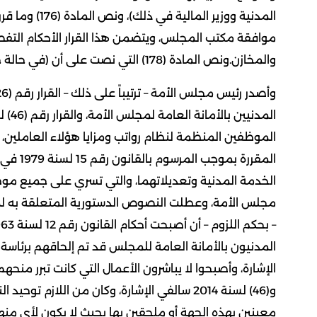
المدنية ووزير 
موافقة مكتب المجلس، ويتضمن هذا القرار الأحكام التفص
والمخازن.ونص المادة (178) التي نصت على أن (في حالة حل مجلس الأمة تلحق الأمانة العامة برئاسة مجلس الوزراء).
الموظفين المنظمة لنظام رواتب ومزايا هؤلاء العاملين، 
الخدمة المدنية وتعديلاتهما، والتي تسري على جميع موظ
مجلس الأمة، وعطلت النصوص الدستورية المتعلقة به لمدة
و(46) لسنة 2014 سالفي الإشارة، وكان من اللا
معينين بهذه الجهة أو ملحقين بها بحيث لا يكون لأي منهم