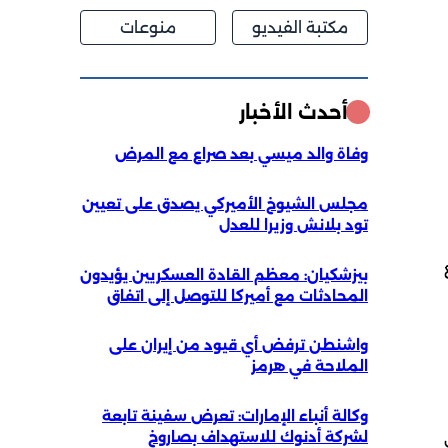
مكتبة الفيديو
منوعات
أحدث الأخبار
وفاة والد ميسي بعد صراع مع المرض
مجلس الشيوخ الأميركي يصدق على تعيين
تود بلانش وزيرا للعدل
19 وجميع
بيزشكيان: معظم القادة العسكريين يؤيدون
المحادثات مع أميركا للتوصل إلى اتفاق
واشنطن ترفض أي قيود من إيران على
الملاحة في هرمز
وكالة أنباء الإمارات: تعرض سفينة تابعة
لشركة أدنوك للاستهداف بصاروخ