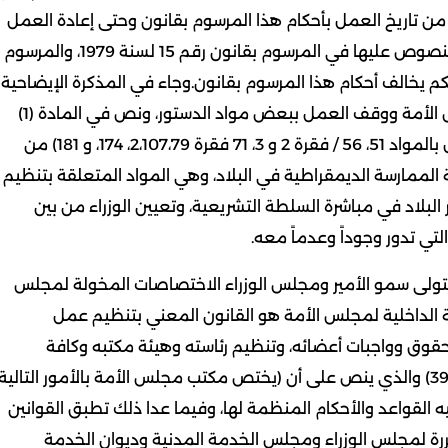
ن تاريخ العمل بأحكام هذا المرسوم بقانون وحتى إعادة العمل
بأحكام القانون رقم 12 لسنة 1963 المشار إليه، الأحكام المنصوص عليها في المرسوم بقانون رقم 15 لسنة 1979، والمرسوم
رسوم كل حكم يخالف أحكام هذا المرسوم بقانون.وجاء في المذكرة الإيضاحية
للمرسوم:صدر الأمر الأميري بتاريخ 2024/5/10 بحل مجلس الأمة ووقف العمل ببعض مواد الدستور، ونص في المادة (1)
على (حل مجلس الأمة، وفي المادة (2) على (وقف العمل بالمواد 51، 56 / فقرة 2 و 3، 71 فقرة 2،107،79، 174، و 181) من
ة الممارسة الديمقراطية في البلاد، وهي المواد المتعلقة بتنظيم
بلاد في مباشرة السلطة التشريعية، وتعيين الوزراء من بين
تي تدور وجوداً وعدماً معه.
أميري المشار إليه في المادة (3) على أن يتولى سمو الأمير ومجلس الوزراء الاختصاصات المخولة لمجلس
رقم 12 لسنة 1963 في شأن اللائحة الداخلية لمجلس الأمة هو القانون المعني بتنظيم عمل
وحقوق وواجبات أعضائه، وتنظيم رئاسته وهيئة مكتبه وكافة
أحكامه الأخرى، وكان من بين هذه النصوص، نص المادة (39) والذي ينص على أن (يختص مكتب مجلس الأمة بالأمور التالية
القواعد والأحكام المنظمة لها، وفيما عدا ذلك تطبق القوانين
قررة لمجلس الوزراء ومجلس الخدمة المدنية وديوان الخدمة