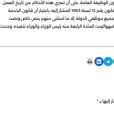
ن الوظيفة العامة، على أن تسري هذه الأحكام من تاريخ العمل
بأحكام هذا المرسوم بقانون وحتى إعادة العمل بأحكام القانون رقم 12 لسنة 1963 المشار إليه، باعتبار أن قانون الخدمة
ى جميع موظفي الدولة، إلا ما استثنى منهم بنص خاص.ونصت
هوألزمت المادة الرابعة منه رئيس الوزراء والوزراء تنفيذه، وحددت
Print this Page
Share on LinkedIn
Share on Telegram
 إليها بـ
*