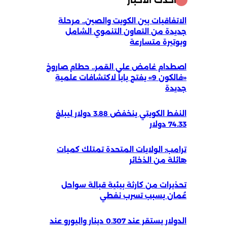
أحدث الأخبار
الاتفاقيات بين الكويت والصين.. مرحلة
جديدة من التعاون التنموي الشامل
وبوتيرة متسارعة
اصطدام غامض على القمر.. حطام صاروخ
«فالكون 9» يفتح باباً لاكتشافات علمية
جديدة
النفط الكويتي ينخفض 3.88 دولار ليبلغ
74.33 دولار
ترامب: الولايات المتحدة تمتلك كميات
هائلة من الذخائر
تحذيرات من كارثة بيئية قبالة سواحل
عُمان بسبب تسرب نفطي
الدولار يستقر عند 0.307 دينار واليورو عند