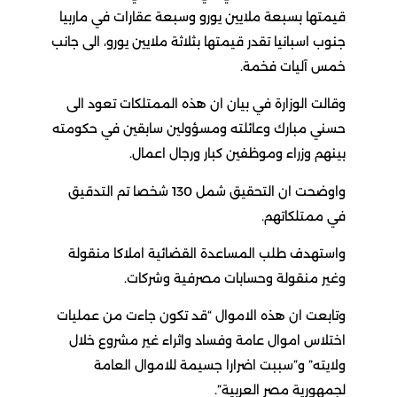
قيمتها بسبعة ملايين يورو وسبعة عقارات في ماربيا
جنوب اسبانيا تقدر قيمتها بثلاثة ملايين يورو، الى جانب
خمس آليات فخمة.
وقالت الوزارة في بيان ان هذه الممتلكات تعود الى
حسني مبارك وعائلته ومسؤولين سابقين في حكومته
بينهم وزراء وموظفين كبار ورجال اعمال.
واوضحت ان التحقيق شمل 130 شخصا تم التدقيق
في ممتلكاتهم.
واستهدف طلب المساعدة القضائية املاكا منقولة
وغير منقولة وحسابات مصرفية وشركات.
وتابعت ان هذه الاموال “قد تكون جاءت من عمليات
اختلاس اموال عامة وفساد واثراء غير مشروع خلال
ولايته” و”سببت اضرارا جسيمة للاموال العامة
لجمهورية مصر العربية”.