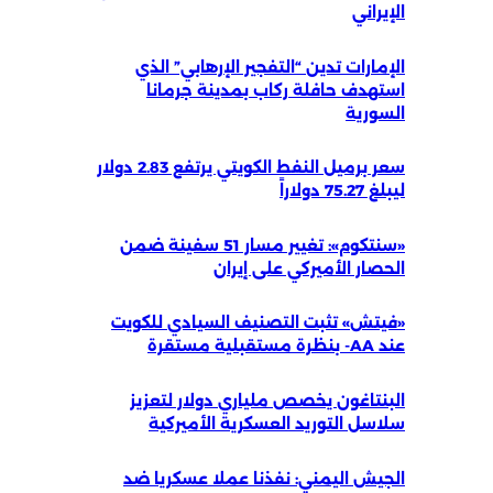
الإيراني
الإمارات تدين “التفجير الإرهابي” الذي
استهدف حافلة ركاب بمدينة جرمانا
السورية
سعر برميل النفط الكويتي يرتفع 2.83 دولار
ليبلغ 75.27 دولاراً
«سنتكوم»: تغيير مسار 51 سفينة ضمن
الحصار الأميركي على إيران
«فيتش» تثبت التصنيف السيادي للكويت
عند AA- بنظرة مستقبلية مستقرة
البنتاغون يخصص ملياري دولار لتعزيز
سلاسل التوريد العسكرية الأميركية
الجيش اليمني: نفذنا عملا عسكريا ضد