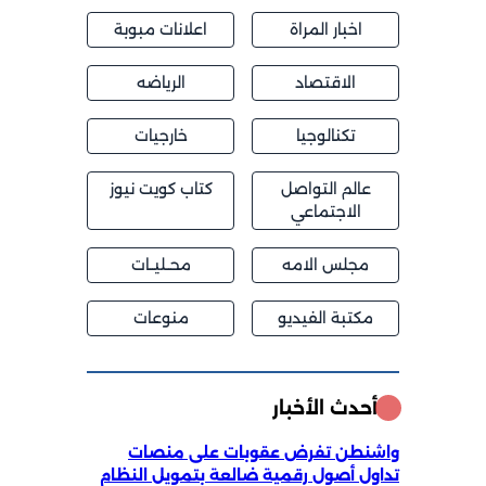
اخبار المراة
اعلانات مبوبة
الاقتصاد
الرياضه
تكنالوجيا
خارجيات
عالم التواصل
كتاب كويت نيوز
الاجتماعي
مجلس الامه
محــليــات
مكتبة الفيديو
منوعات
أحدث الأخبار
واشنطن تفرض عقوبات على منصات
تداول أصول رقمية ضالعة بتمويل النظام