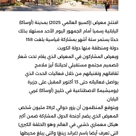
افتتح معرض (إكسبو العالمي 2025) بمدينة (أوساكا)
اليابانية رسميا أمام الجمهور اليوم الأحد مستهلا بذلك
حدثا يستمر ستة أشهر بمشاركة قياسية بلغت 158
دولة ومنطقة منها دولة الكويت.
ويعرض المشاركون في المعرض الذي يقام تحت شعار
(تصميم مجتمع مستقبلي لحياتنا) أبرز ملامح
ثقافاتهم وتقنياتهم من خلال فعاليات الحدث الذي
يواصل فعالياته حتى 13 أكتوبر المقبل على جزيرة
(يوميشيما) الاصطناعية في خليج (أوساكا) غربي
اليابان.
ويتوقع المنظمون أن يزور حوالي 2ر28 مليون شخص
المعرض الذي يضم أجنحة الدول المشاركة ضمن أكبر
هيكل معماري خشبي في العالم وهو (الحلقة الكبرى)
التي تعرف أيضا باسم (غراند رينغ) والتي يبلغ محيطها