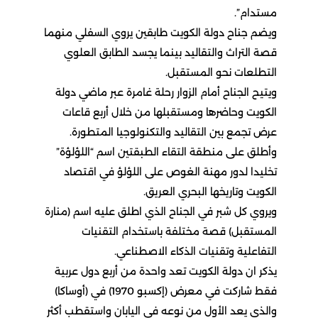
مستدام”.
ويضم جناح دولة الكويت طابقين يروي السفلي منهما
قصة التراث والتقاليد بينما يجسد الطابق العلوي
التطلعات نحو المستقبل.
ويتيح الجناح أمام الزوار رحلة غامرة عبر ماضي دولة
الكويت وحاضرها ومستقبلها من خلال أربع قاعات
عرض تجمع بين التقاليد والتكنولوجيا المتطورة.
وأطلق على منطقة التقاء الطبقتين اسم “اللؤلؤة”
تخليدا لدور مهنة الغوص على اللؤلؤ في اقتصاد
الكويت وتاريخها البحري العريق.
ويروي كل شبر في الجناح الذي اطلق عليه اسم (منارة
المستقبل) قصة مختلفة باستخدام التقنيات
التفاعلية وتقنيات الذكاء الاصطناعي.
يذكر ان دولة الكويت تعد واحدة من أربع دول عربية
فقط شاركت في معرض (إكسبو 1970) في (أوساكا)
والذي يعد الأول من نوعه في اليابان واستقطب أكثر