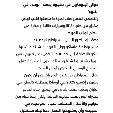
حوالي كيلومترين في مفهوم يجسد “الوحدة في
التنوع”.
وتتضمن المعروضات نموذجا مصغرا لقلب نابض
مخلق من خلايا (iPS) وسيارات طائرة وصخرة من
سطح كوكب المريخ.
وحضر إمبراطور اليابان الإمبراطور ناروهيتو
والإمبراطورة ماساكو وولي العهد أكيشينو والأميرة
كيكو بالإضافة إلى نحو 1300 شخص بمن فيهم رئيس
الوزراء شيغيرو إيشيبا وممثلو الدول المشاركة حفل
الافتتاح الرسمي للمعرض أمس السبت.
وقال الإمبراطور ناروهيتو “آمل بإخلاص أن يكون
معرض إكسبو 2025 في أوساكا بمنطقة كانساي في
اليابان بمثابة فرصة للناس في جميع أنحاء العالم
لاحترام ليس فقط حياتهم الخاصة ولكن أيضا حياة من
حولهم والأشكال المختلفة للحياة الموجودة في
الطبيعة وأن يستلهموا العمل معا لبناء مستقبل