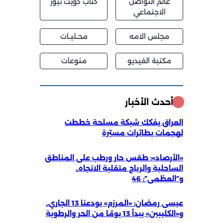
عالم التواصل
كتاب كويت نيوز
الاجتماعي
مجلس الامه
محــليــات
مكتبة الفيديو
منوعات
أحدث الأخبار
العراق يفكك شبكة مسلحة خططت
لهجمات بطائرات مسيّرة
«الأرصاد»: طقس حار ورطب على المناطق
الساحلية والرياح متقلبة الاتجاه..
و”العظمى”: 46
عيسى رمضان: «المرزم» يودعنا 13 الجاري..
و«الكليبين» يبدأ 13 يومًا من الحر والرطوبة