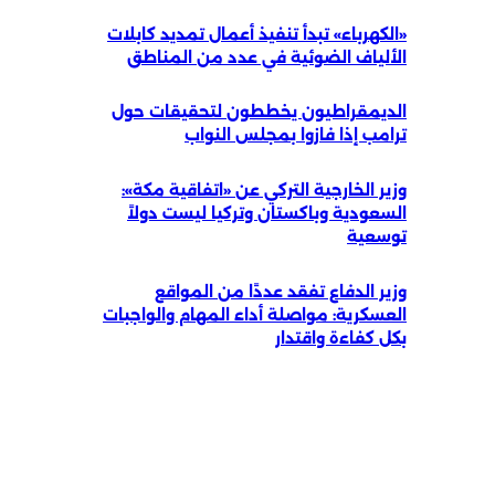
«الكهرباء» تبدأ تنفيذ أعمال تمديد كابلات
الألياف الضوئية في عدد من المناطق
الديمقراطيون يخططون لتحقيقات حول
ترامب إذا فازوا بمجلس النواب
وزير الخارجية التركي عن «اتفاقية مكة»:
السعودية وباكستان وتركيا ليست دولاً
توسعية
وزير الدفاع تفقد عددًا من المواقع
العسكرية: مواصلة أداء المهام والواجبات
بكل كفاءة واقتدار