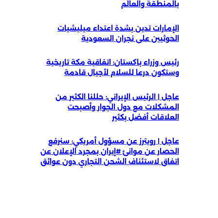
بالمنطقة والعالم
الإمارات تدين بشدة اعتداء ميليشيات
الحوثيين على نجران السعودية
رئيس وزراء باكستان: اتفاقية مكة تاريخية
وستكون درعا للسلام لأجيال قادمة
عاجل | الرئيس الإيراني: حللنا الكثير من
المشكلات مع دول الجوار وأصبحت
العلاقات أفضل بكثير
عاجل | رويترز عن مسؤول أمريكي: سنرفع
الحصار عن موانئ #إيران بمجرد الإعلان عن
اتفاق لاستئناف الشحن التجاري دون عوائق