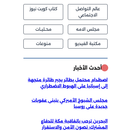
عالم التواصل
كتاب كويت نيوز
الاجتماعي
مجلس الامه
محــليــات
مكتبة الفيديو
منوعات
أحدث الأخبار
اصطدام محتمل بطائر يجبر طائرة متجهة
إلى إسبانيا على الهبوط الاضطراري
مجلس الشيوخ الأميركي يتبنى عقوبات
جديدة على روسيا
البحرين ترحب باتفاقية مكة للدفاع
المشترك: تصون الأمن والاستقرار