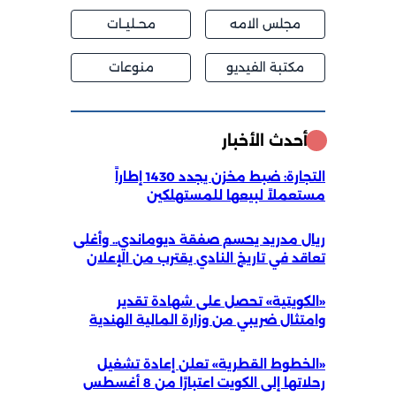
مجلس الامه
محــليــات
مكتبة الفيديو
منوعات
أحدث الأخبار
التجارة: ضبط مخزن يجدد 1430 إطاراً
مستعملاً لبيعها للمستهلكين
ريال مدريد يحسم صفقة ديوماندي.. وأغلى
تعاقد في تاريخ النادي يقترب من الإعلان
«الكويتية» تحصل على شهادة تقدير
وامتثال ضريبي من وزارة المالية الهندية
«الخطوط القطرية» تعلن إعادة تشغيل
رحلاتها إلى الكويت اعتبارًا من 8 أغسطس