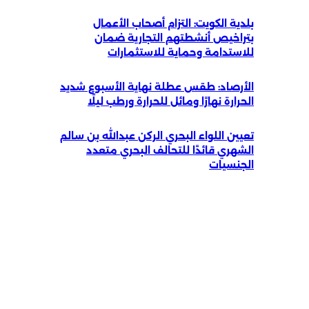
بلدية الكويت: التزام أصحاب الأعمال
بتراخيص أنشطتهم التجارية ضمان
للاستدامة وحماية للاستثمارات
الأرصاد: طقس عطلة نهاية الأسبوع شديد
الحرارة نهارًا ومائل للحرارة ورطب ليلًا
تعيين اللواء البحري الركن عبدالله بن سالم
الشهري قائدًا للتحالف البحري متعدد
الجنسيات