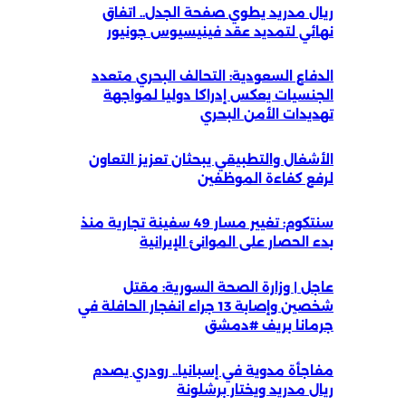
ريال مدريد يطوي صفحة الجدل.. اتفاق
نهائي لتمديد عقد فينيسيوس جونيور
الدفاع السعودية: التحالف البحري متعدد
الجنسيات يعكس إدراكا دوليا لمواجهة
تهديدات الأمن البحري
الأشغال والتطبيقي يبحثان تعزيز التعاون
لرفع كفاءة الموظفين
سنتكوم: تغيير مسار 49 سفينة تجارية منذ
بدء الحصار على الموانئ الإيرانية
عاجل | وزارة الصحة السورية: مقتل
شخصين وإصابة 13 جراء انفجار الحافلة في
جرمانا بريف #دمشق
مفاجأة مدوية في إسبانيا.. رودري يصدم
ريال مدريد ويختار برشلونة