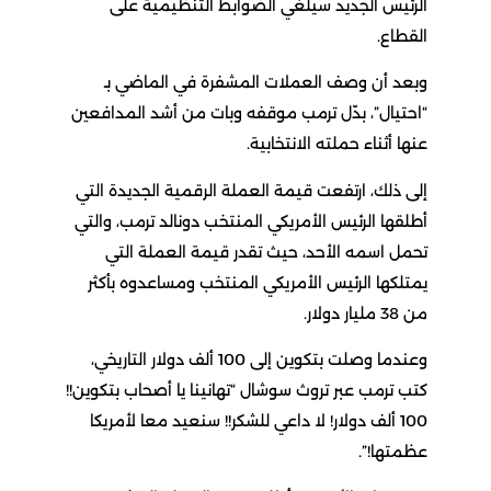
الرئيس الجديد سيلغي الضوابط التنظيمية على
القطاع.
وبعد أن وصف العملات المشفرة في الماضي بـ
“احتيال”، بدّل ترمب موقفه وبات من أشد المدافعين
عنها أثناء حملته الانتخابية.
إلى ذلك، ارتفعت قيمة العملة الرقمية الجديدة التي
أطلقها الرئيس الأمريكي المنتخب دونالد ترمب، والتي
تحمل اسمه الأحد، حيث تقدر قيمة العملة التي
يمتلكها الرئيس الأمريكي المنتخب ومساعدوه بأكثر
من 38 مليار دولار.
وعندما وصلت بتكوين إلى 100 ألف دولار التاريخي،
كتب ترمب عبر تروث سوشال “تهانينا يا أصحاب بتكوين!!
100 ألف دولار! لا داعي للشكر!! سنعيد معا لأمريكا
عظمتها!”.