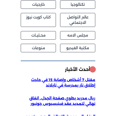
تكنالوجيا
خارجيات
عالم التواصل
كتاب كويت نيوز
الاجتماعي
مجلس الامه
محــليــات
مكتبة الفيديو
منوعات
أحدث الأخبار
مقتل 7 أشخاص وإصابة 15 في حادث
إطلاق نار بمدرسة في تايلاند
ريال مدريد يطوي صفحة الجدل.. اتفاق
نهائي لتمديد عقد فينيسيوس جونيور