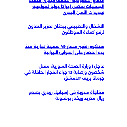
الدفاع السعودية: التحالف البحري متعدد
الجنسيات يعكس إدراكا دوليا لمواجهة
تهديدات الأمن البحري
الأشغال والتطبيقي يبحثان تعزيز التعاون
لرفع كفاءة الموظفين
سنتكوم: تغيير مسار 49 سفينة تجارية منذ
بدء الحصار على الموانئ الإيرانية
عاجل | وزارة الصحة السورية: مقتل
شخصين وإصابة 13 جراء انفجار الحافلة في
جرمانا بريف #دمشق
مفاجأة مدوية في إسبانيا.. رودري يصدم
ريال مدريد ويختار برشلونة