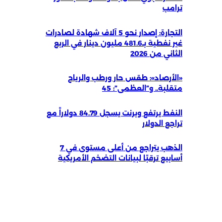
ترامب
التجارة: إصدار نحو 5 آلاف شهادة لصادرات
غير نفطية بـ481.6 مليون دينار في الربع
الثاني من 2026
«الأرصاد»: طقس حار ورطب والرياح
متقلبة.. و”العظمى”: 45
النفط يرتفع وبرنت يسجل 84.79 دولاراً مع
تراجع الدولار
الذهب يتراجع من أعلى مستوى في 7
أسابيع ترقبًا لبيانات التضخم الأمريكية