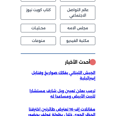
عالم التواصل
كتاب كويت نيوز
الاجتماعي
مجلس الامه
محــليــات
مكتبة الفيديو
منوعات
أحدث الأخبار
الجيش اللبناني يفكك صواريخ وقنابل
إسرائيلية
ترمب يعلن تعيين ويل شارف مستشارا
للبيت الأبيض ومساعدا له
مقاتلات إف-16 تعترض طائرتين اخترقتا
الحظر الجوي خلال بطولة غولف بحضور