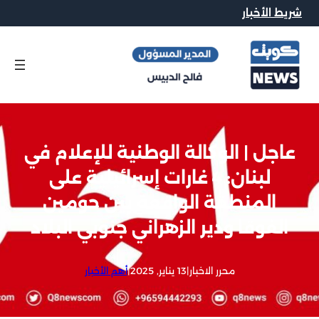
شريط الأخبار
عاجل | الوكالة الوطنية للإعلام في
لبنان: 4 غارات إسرائيلية على
المنطقة الواقعة بين حومين
الفوقا ودير الزهراني جنوبي البلاد
محرر الاخبار
|
13 يناير, 2025
|
أهم الأخبار