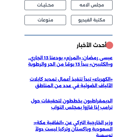
مجلس الامه
محــليــات
مكتبة الفيديو
منوعات
أحدث الأخبار
عيسى رمضان: «المرزم» يودعنا 13 الجاري..
و«الكليبين» يبدأ 13 يومًا من الحر والرطوبة
«الكهرباء» تبدأ تنفيذ أعمال تمديد كابلات
الألياف الضوئية في عدد من المناطق
الديمقراطيون يخططون لتحقيقات حول
ترامب إذا فازوا بمجلس النواب
وزير الخارجية التركي عن «اتفاقية مكة»:
السعودية وباكستان وتركيا ليست دولاً
توسعية