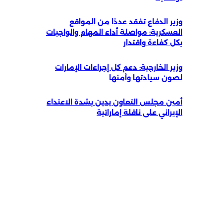
وزير الدفاع تفقد عددًا من المواقع
العسكرية: مواصلة أداء المهام والواجبات
بكل كفاءة واقتدار
وزير الخارجية: دعم كل إجراءات الإمارات
لصون سيادتها وأمنها
أمين مجلس التعاون يدين بشدة الاعتداء
الإيراني على ناقلة إماراتية