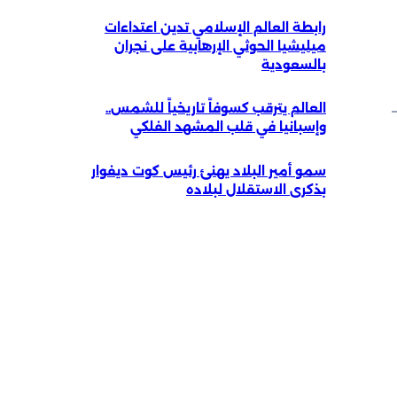
رابطة العالم الإسلامي تدين اعتداءات
ميليشيا الحوثي الإرهابية على نجران
بالسعودية
العالم يترقب كسوفاً تاريخياً للشمس..
وإسبانيا في قلب المشهد الفلكي
سمو أمير البلاد يهنئ رئيس كوت ديفوار
بذكرى الاستقلال لبلاده