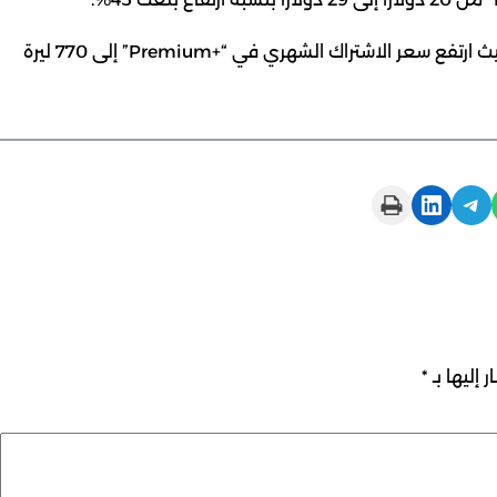
لكن بعض الأسواق شهدت زيادات أكبر بكثير ومنها تركيا، حيث ارتفع سعر الاشتراك الشهري في “Premium+‎” إلى 770 ليرة
Print this Page
Share on LinkedIn
Share on Telegram
 إليها بـ
*