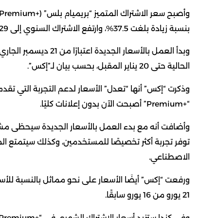
بنسبة زيادة بلغت 37.5%، وارتفع الاشتراك السنوي إلى 229 دولارًا من 168 دولارًا سابقًا.
وبدأ العمل بالأسعار ال
الحالية حتى 20 يناير المقبل، بحسب بيان لـ”إكس”.
وذكرت “إكس” أنها “تعدل” الأسعار لدعم التجربة التي تقد
“Premium+‎” أصبحت الآن بدون إعلانات كليًا.
الاصطناعي.
ورفعت “إكس” أيضَا الأسعار على نحو مماثل بالنسبة للأسوا
21 يورو من 16 يورو سابقًا.
وفي كندا ستزيد أسعار الاشتراك الشهري في “Premium+‎” من 20 دولارًا إلى 29 دولارًا بنسبة ارتفاع بلغت 45%.