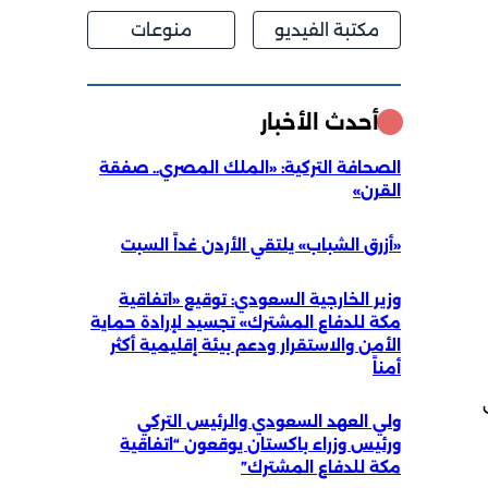
مكتبة الفيديو
منوعات
أحدث الأخبار
الصحافة التركية: «الملك المصري.. صفقة
القرن»
«أزرق الشباب» يلتقي الأردن غداً السبت
وزير الخارجية السعودي: توقيع «اتفاقية
مكة للدفاع المشترك» تجسيد لإرادة حماية
الأمن والاستقرار ودعم بيئة إقليمية أكثر
أمناً
ولي العهد السعودي والرئيس التركي
ورئيس وزراء باكستان يوقعون “اتفاقية
مكة للدفاع المشترك”