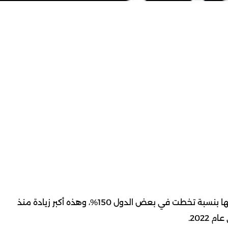
أعلنت منصة “إكس” (تويتر سابقًا) رفع أسعار أعلى اشتراكاتها بنسبة تخطت في بعض الدول 150%، وهذه أكبر زيادة منذ
2022.