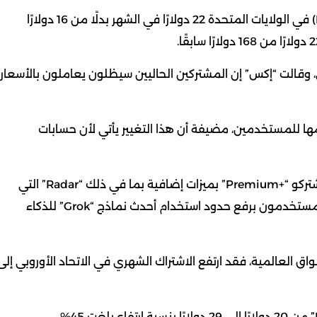
وأصبح سعر الاشتراك المتميز “بريميام بلس” (Premium+‎) في الولايات المتحدة 22 دولارًا في الشهر بدلًا من 16 دولارًا
جديدة اعتبارًا من 21 ديسمبر الجاري، وقالت “إكس” إن المشتركين الحاليين سيظلون يعاملون بالأسعار
مها للمستخدمين، مضيفة أن هذا التغيير يأتي لأن حسابات
وأضافت أنه مع بدء العمل بالأسعار الجديدة سيحظى مشتركو “Premium+‎” بميزات إضافية بما في ذلك “Radar” التي
توفر تجربة أكثر تخصيصًا للمستخدمين، وكذلك سيتمتع المستخدمون برفع حدود استخدام أحدث نماذج “Grok” للذكاء
ق العالمية، فقد ارتفع الاشتراك الشهري في الاتحاد الأوروبي إلى