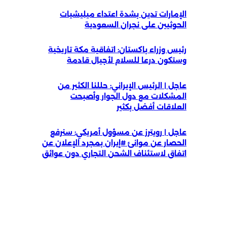
الإمارات تدين بشدة اعتداء ميليشيات
الحوثيين على نجران السعودية
رئيس وزراء باكستان: اتفاقية مكة تاريخية
وستكون درعا للسلام لأجيال قادمة
عاجل | الرئيس الإيراني: حللنا الكثير من
المشكلات مع دول الجوار وأصبحت
العلاقات أفضل بكثير
عاجل | رويترز عن مسؤول أمريكي: سنرفع
الحصار عن موانئ #إيران بمجرد الإعلان عن
اتفاق لاستئناف الشحن التجاري دون عوائق