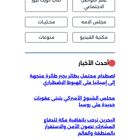
عالم التواصل
كتاب كويت نيوز
الاجتماعي
مجلس الامه
محــليــات
مكتبة الفيديو
منوعات
أحدث الأخبار
اصطدام محتمل بطائر يجبر طائرة متجهة
إلى إسبانيا على الهبوط الاضطراري
مجلس الشيوخ الأميركي يتبنى عقوبات
جديدة على روسيا
البحرين ترحب باتفاقية مكة للدفاع
المشترك: تصون الأمن والاستقرار
بالمنطقة والعالم