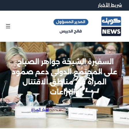
شريط الأخبار
السفيرة الشيخة جواهر الصباح:
على المجتمع الدولي دعم صمود
المرأة في مناطق الاقتتال
والنزاعات
محرر الاخبار
|
28 نوفمبر, 2024
|
اخبار المراة