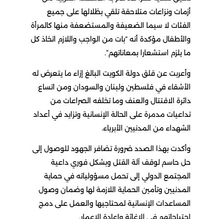
أزمات ونزاعات متلاحقة تلقي بظلالها على جميع
الفئات لا سيما الضعيفة والمستضعفة منها كالمرأة
والأطفال مؤكدة أنه “بات من الواجب واللازم اتخاذ كل
ما يلزم استشعارا بمعاناتهم”.
وأعربت عن قلق دولة الكويت البالغ إزاء ما يتعرض له
الأشقاء في فلسطين ولبنان والسودان ومن اتساع
دائرة الاقتتال والعنف وما تخلفه الصراعات من
تداعيات مدمرة على الحالة الإنسانية وتزايد في أعداد
الشهداء من المدنيين الأبرياء.
وأكدت بهذا الصدد ضرورة تضافر الجهود للوصول إلى
حل حاسم لوقف آلة القتل وبشكل فوري داعية
المجتمع الدولي إلى تحمل مسؤولياته في حماية
المدنيين وتأمين الحماية اللازمة لها وضمان وصول
المساعدات الإنسانية لمحتاجيها والعمل على دمج
احتياجاتهم في الإغاثة وإعادة الإعمار.