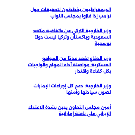
الديمقراطيون يخططون لتحقيقات حول
ترامب إذا فازوا بمجلس النواب
وزير الخارجية التركي عن «اتفاقية مكة»:
السعودية وباكستان وتركيا ليست دولاً
توسعية
وزير الدفاع تفقد عددًا من المواقع
العسكرية: مواصلة أداء المهام والواجبات
بكل كفاءة واقتدار
وزير الخارجية: دعم كل إجراءات الإمارات
لصون سيادتها وأمنها
أمين مجلس التعاون يدين بشدة الاعتداء
الإيراني على ناقلة إماراتية