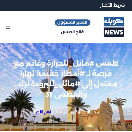
شريط الأخبار
طقس #مائل_للحرارة وغائم مع
فرصة لـ #أمطار خفيفة نهاراً
معتدل إلى #مائل_للبرودة ليلاً..
والعظمى 31
محرر الاخبار
|
3 نوفمبر, 2024
|
أهم الأخبار