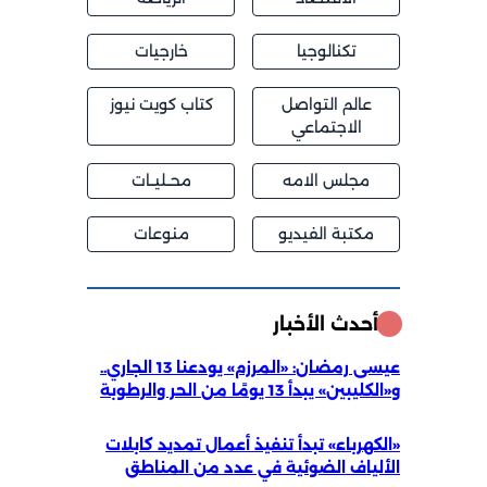
تكنالوجيا
خارجيات
عالم التواصل
كتاب كويت نيوز
الاجتماعي
مجلس الامه
محــليــات
مكتبة الفيديو
منوعات
أحدث الأخبار
عيسى رمضان: «المرزم» يودعنا 13 الجاري..
و«الكليبين» يبدأ 13 يومًا من الحر والرطوبة
«الكهرباء» تبدأ تنفيذ أعمال تمديد كابلات
الألياف الضوئية في عدد من المناطق