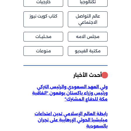
تكنالوجيا
خارجيات
عالم التواصل
كتاب كويت نيوز
الاجتماعي
مجلس الامه
محــليــات
مكتبة الفيديو
منوعات
أحدث الأخبار
ولي العهد السعودي والرئيس التركي
ورئيس وزراء باكستان يوقعون “اتفاقية
مكة للدفاع المشترك”
رابطة العالم الإسلامي تدين اعتداءات
ميليشيا الحوثي الإرهابية على نجران
بالسعودية