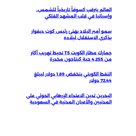
العالم يترقب كسوفاً تاريخياً للشمس..
وإسبانيا في قلب المشهد الفلكي
سمو أمير البلاد يهنئ رئيس كوت ديفوار
بذكرى الاستقلال لبلاده
جمارك مطار الكويت T5 تحبط تهريب أكثر
من 4,255 حبة كبتاجون مخدرة
النفط الكويتي ينخفض 1.89 دولار ليبلغ
72.44 دولار
البحرين تدين الاعتداء الإرهابي الحوثي على
المدنيين والأعيان المدنية في السعودية