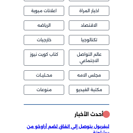
اخبار المراة
اعلانات مبوبة
الاقتصاد
الرياضه
تكنالوجيا
خارجيات
عالم التواصل
كتاب كويت نيوز
الاجتماعي
مجلس الامه
محــليــات
مكتبة الفيديو
منوعات
أحدث الأخبار
ليفربول يتوصل إلى اتفاق لضم أراوخو من
برشلونة