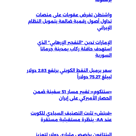
واشنطن تفرض عقوبات على منصات
تداول أصول رقمية ضالعة بتمويل النظام
الإيراني
الإمارات تدين “التفجير الإرهابي” الذي
استهدف حافلة ركاب بمدينة جرمانا
السورية
سعر برميل النفط الكويتي يرتفع 2.83 دولار
ليبلغ 75.27 دولاراً
«سنتكوم»: تغيير مسار 51 سفينة ضمن
الحصار الأميركي على إيران
«فيتش» تثبت التصنيف السيادي للكويت
عند AA- بنظرة مستقبلية مستقرة
البنتاغون يخصص ملياري دولار لتعزيز