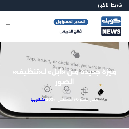
شريط الأخبار
ميزة جديدة من «آبل» لـ«تنظيف»
الصور
محرر الاخبار
|
30 أغسطس, 2024
|
تكنالوجيا