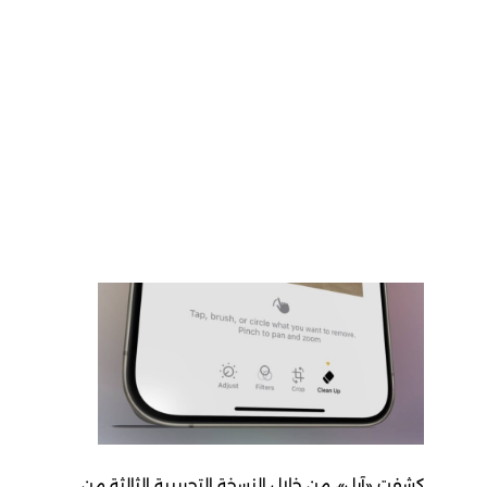
كشفت «آبل»، من خلال النسخة التجريبية الثالثة من