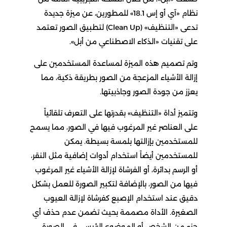
نظام «آي أو إس 18.1» للمطورين، عن ميزة جديدة
تدعى «التنظيف» (Clean Up) لتطبيق الصور تعتمد
على تقنيات «الذكاء الاصطناعي من أبل».
وتم تصميم هذه الميزة لمساعدة المستخدمين على
إزالة الأشياء المزعجة من الصور بطريقة ذكية، مما
يعزز من جودة الصور وجاذبيتها.
وتتميز أداة «التنظيف» بقدرتها على التعرف تلقائياً
على العناصر غير المرغوب فيها في الصور، مما يسمح
للمستخدمين بإزالتها بلمسة بسيطة. يمكن
للمستخدمين أيضاً استخدام أدوات إضافية مثل النقر،
أو الرسم بدائرة، أو الفرشاة لإزالة الأشياء غير المرغوب
فيها من الصور، بالإضافة لتكبير الصورة للعمل بشكل
دقيق عند استخدام الإصبع كفرشاة لإزالة العيوب
الصغيرة. الأداة مصممة بحيث تضمن عدم حذف أي
جزء من الشخص أو الموضوع الرئيسي في الصورة،