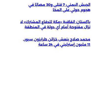
الجيش اليمني: 7 قتلى و30 مصابًا في
هجوم حوثي على المخا
باكستان: اتفاقية «مكة للدفاع المشترك» لا
تزال مفتوحة أمام أي دولة في المنطقة
محمد صلاح ينعش خزائن طرابزون سبور..
11 مليون إسترليني في 24 ساعة