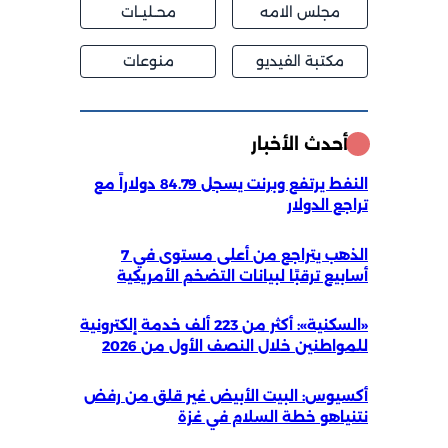
مجلس الامه
محــليــات
مكتبة الفيديو
منوعات
أحدث الأخبار
النفط يرتفع وبرنت يسجل 84.79 دولاراً مع
تراجع الدولار
الذهب يتراجع من أعلى مستوى في 7
أسابيع ترقبًا لبيانات التضخم الأمريكية
«السكنية»: أكثر من 223 ألف خدمة إلكترونية
للمواطنين خلال النصف الأول من 2026
أكسيوس: البيت الأبيض غير قلق من رفض
نتنياهو خطة السلام في غزة