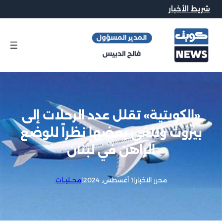
شريط الأخبار
«الكويتية» تقلل عدد الرحلات إلى
بيروت وتلغي بعضها نظراً للوضع
الراهن في لبنان
محرر الاخبار
|
1 أغسطس, 2024
|
محــليــات