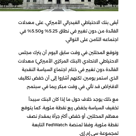
أبقى بنك الاحتياطي الفيدرالي الأميركي، على معدلات
الفائدة من دون تغيير في نطاق 5.25% و5.50% في
اجتماعه الثامن على التوالي.
وتوقع المحللين في وقت سابق اليوم أن يترك مجلس
الاحتياطي الاتحادي (البنك المركزي الأميركي) معدلات
الفائدة دون تغيير في ختام اجتماع السياسة النقدية
الذي استمر يومين، لكنهم أشاروا إلى أن خفض تكاليف
الاقتراض قد تأتي في وقت مبكر ربما في سبتمبر.
مع ذلك يوجد خلاف حول ما إذا كان البنك سيبدأ
تخفيف السياسة بخفض ربع نقطة مئوية، كما يتوقع
معظم المحللين، أو خفض أكثر جرأة بمقدار نصف
نقطة مئوية، وفقا لمنصة FedWatch التابعة
لمجموعة سي.إم.إي.