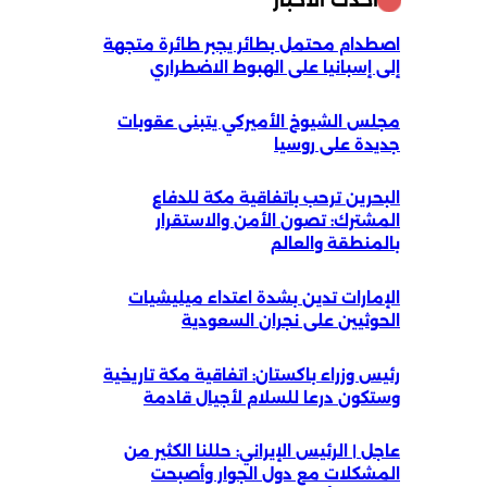
أحدث الأخبار
اصطدام محتمل بطائر يجبر طائرة متجهة
إلى إسبانيا على الهبوط الاضطراري
مجلس الشيوخ الأميركي يتبنى عقوبات
جديدة على روسيا
البحرين ترحب باتفاقية مكة للدفاع
المشترك: تصون الأمن والاستقرار
بالمنطقة والعالم
الإمارات تدين بشدة اعتداء ميليشيات
الحوثيين على نجران السعودية
رئيس وزراء باكستان: اتفاقية مكة تاريخية
وستكون درعا للسلام لأجيال قادمة
عاجل | الرئيس الإيراني: حللنا الكثير من
المشكلات مع دول الجوار وأصبحت