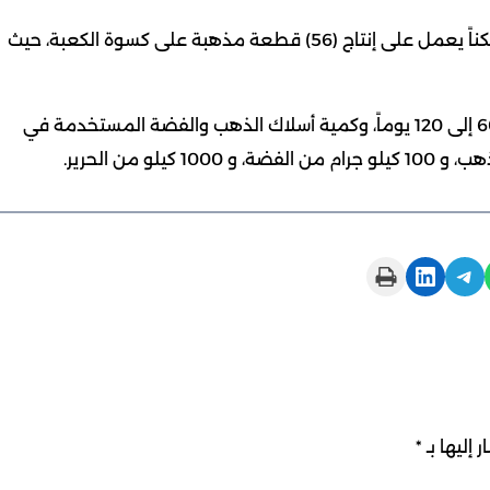
ويضم الكادر التشغيلي السعودي (159) صانعاً حرفيّاً متمكناً يعمل على إنتاج (56) قطعة مذهبة على كسوة الكعبة، حيث
ويستغرق العمل على القطعة المذهبة الواحدة ما بين 60 إلى 120 يوماً، وكمية أسلاك الذهب والفضة المستخدمة في
Print this Page
Share on LinkedIn
Share on Telegram
 إليها بـ
*