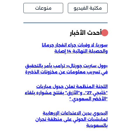
مكتبة الفيديو
منوعات
أحدث الأخبار
سوريا: لا وفيات جراء انفجار جرمانا
والحصيلة النهائية 14 إصابة
«وول ستريت جورنال»: ترامب يأمر بالتحقيق
في تسريب معلومات عن مخزونات الذخيرة
اللجنة المنظمة تعلن جدول مباريات
“خليجي 27″.. و”الأزرق” يفتتح مشواره بلقاء
“الأخضر السعودي “
البديوي يدين الاعتداءات الإرهابية
لمليشيات الحوثي على منطقة نجران
بالسعودية