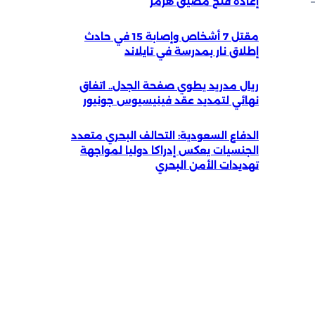
إعادة فتح مضيق هرمز
مقتل 7 أشخاص وإصابة 15 في حادث
إطلاق نار بمدرسة في تايلاند
ريال مدريد يطوي صفحة الجدل.. اتفاق
نهائي لتمديد عقد فينيسيوس جونيور
الدفاع السعودية: التحالف البحري متعدد
الجنسيات يعكس إدراكا دوليا لمواجهة
تهديدات الأمن البحري