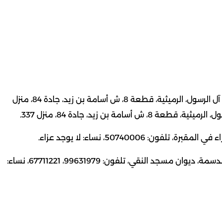
– علي عيسى علي البلوشي، 47 عاما، (شيع)، رجال: حسينية آل الرسول، الرميثية، قطعة 8، ش أسامة بن زيد، جادة 84، منزل
– خاتون يوسف حسين اليوسفي، 75 عاما، (شيعت)، رجال: الدسمة، ديوان مسجد النقي، تلفون: 99631979، 67711221، نساء: