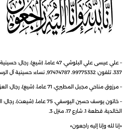
337، تلفون: 99775332، 97474787, نساء: حسينية آل الرسول، الرميثية، قطعة 8، ش أسامة بن زيد، جادة 84، منزل 337.
– مرزوق مناحي مجبل المطيري، 71 عاما، (شيع)، رجال: العزاء في المقبرة، تلفون: 50740006، نساء: لا يوجد عزاء.
الخالدية، قطعة 1، شارع 17، منزل 3.
‮«إنا لله وإنا إليه راجعون‮»