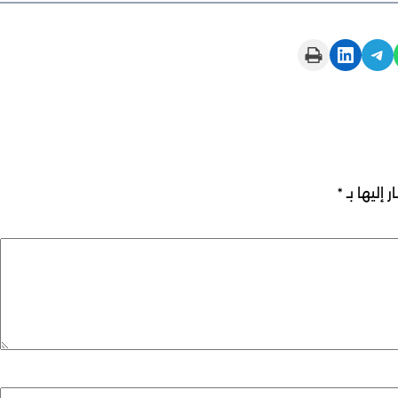
Print this Page
Share on LinkedIn
Share on Telegram
 إليها بـ
*