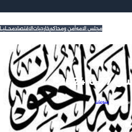
مجلس الامه
أمن ومحاكم
خارجيات
الاقتصاد
محــليــ
-2024
20
|
منوعات