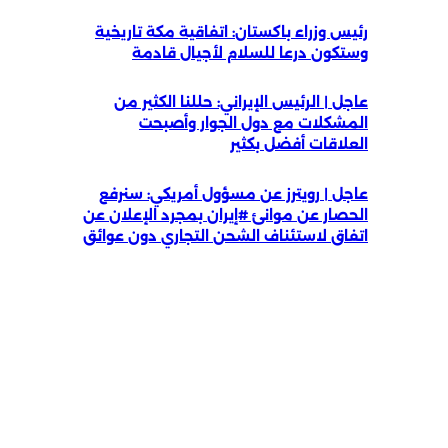
رئيس وزراء باكستان: اتفاقية مكة تاريخية
وستكون درعا للسلام لأجيال قادمة
عاجل | الرئيس الإيراني: حللنا الكثير من
المشكلات مع دول الجوار وأصبحت
العلاقات أفضل بكثير
عاجل | رويترز عن مسؤول أمريكي: سنرفع
الحصار عن موانئ #إيران بمجرد الإعلان عن
اتفاق لاستئناف الشحن التجاري دون عوائق