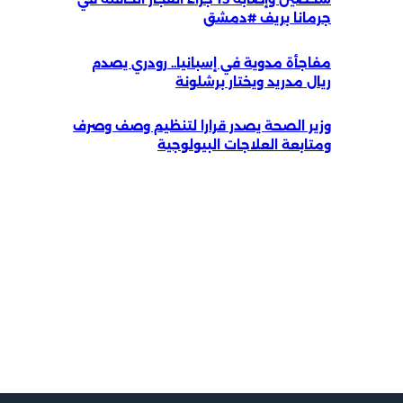
جرمانا بريف #دمشق
مفاجأة مدوية في إسبانيا.. رودري يصدم
ريال مدريد ويختار برشلونة
وزير الصحة يصدر قرارا لتنظيم وصف وصرف
ومتابعة العلاجات البيولوجية