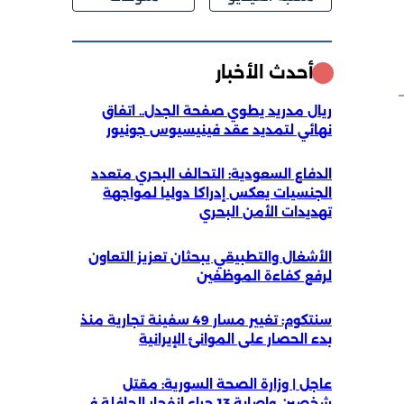
أحدث الأخبار
ريال مدريد يطوي صفحة الجدل.. اتفاق
نهائي لتمديد عقد فينيسيوس جونيور
الدفاع السعودية: التحالف البحري متعدد
الجنسيات يعكس إدراكا دوليا لمواجهة
تهديدات الأمن البحري
الأشغال والتطبيقي يبحثان تعزيز التعاون
لرفع كفاءة الموظفين
سنتكوم: تغيير مسار 49 سفينة تجارية منذ
بدء الحصار على الموانئ الإيرانية
عاجل | وزارة الصحة السورية: مقتل
شخصين وإصابة 13 جراء انفجار الحافلة في