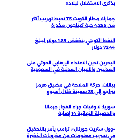
بذكرى الاستقلال لبلاده
جمارك مطار الكويت T5 تحبط تهريب أكثر
من 4,255 حبة كبتاجون مخدرة
النفط الكويتي ينخفض 1.89 دولار ليبلغ
72.44 دولار
البحرين تدين الاعتداء الإرهابي الحوثي على
المدنيين والأعيان المدنية في السعودية
بيانات: حركة الملاحة في مضيق هرمز
تتراجع إلى 33 سفينة خلال أسبوع
سوريا: لا وفيات جراء انفجار جرمانا
والحصيلة النهائية 14 إصابة
«وول ستريت جورنال»: ترامب يأمر بالتحقيق
في تسريب معلومات عن مخزونات الذخيرة