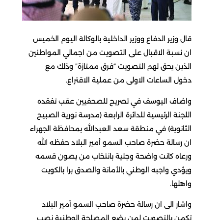
قال وزير الدفاع ووزير الداخلية بالوكالة اليوم الخميس
ان نسبة الاقبال على التصويت من اجمالي المواطنين
الذين يحق لهم التصويت “فرق ممتازة” وذلك مع
دخول الساعات الاولى من عملية الاقتراع.
واضاف اليوسف في تصريح للصحفيين عقب تفقده
اللجنة الرئيسية للدائرة الرابعة (مدرسة نورية الصبيح
الثانوية) في منطقة سعد العبدالله بمحافظة الجهراء
ان رسالة حضرة صاحب السمو أمير البلاد حفظه الله
ورعاه كانت واضحة وجلية بانتخاب من يصون قسمه
ويؤدي واجبه الوطني بالأمانة والصدق برا بالكويت
واهلها.
واشار الى ان رسالة حضرة صاحب السمو أمير البلاد
تكمن بالتصويت لمن يضع المصلحة الوطنية نصب