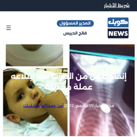
شريط الأخبار
إنقاذ طفل من الموت بعد ابتلاعه
عملة معدنية
محرر الاخبار
|
15 نوفمبر, 2012
|
أمن ومحاكم
, 
محــليــات