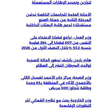
لتخزين وتجديد الإطارات المستعملة
الأمانة العامة للجامعات الخاصة تدشن
المرحلة الثانية من حملة (اصنع
مستقبلك) لدعم طلبة البعثات الداخلية
وزير العدل : تراجع قضايا الاعتداء على
النفس من 607 قضايا إلى 284 قضية
بنسبة 53.2 %خلال النصف الأول من 2026
هانتر بايدن يكشف تدهور الحالة الصحية
لوالده: السرطان انتشر إلى العظام
وزير الصحة: مركز جابر الأحمد لغسيل الكلى
بالأحمدي الأكبر في المنطقة بـ83 وحدة
وطاقة تتجاوز 600 مريض
وزير الخارجية بحث مع نظيره العُماني آخر
التطورات الإقليمية