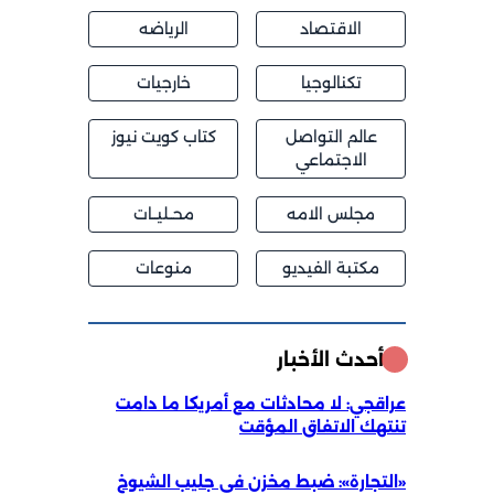
الاقتصاد
الرياضه
تكنالوجيا
خارجيات
عالم التواصل
كتاب كويت نيوز
الاجتماعي
مجلس الامه
محــليــات
مكتبة الفيديو
منوعات
أحدث الأخبار
عراقجي: لا محادثات مع أمريكا ما دامت
تنتهك الاتفاق المؤقت
«التجارة»: ضبط مخزن في جليب الشيوخ