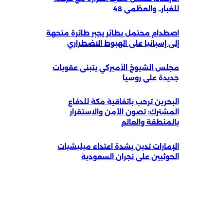
للغبار.. والعظمى 48
اصطدام محتمل بطائر يجبر طائرة متجهة
إلى إسبانيا على الهبوط الاضطراري
مجلس الشيوخ الأميركي يتبنى عقوبات
جديدة على روسيا
البحرين ترحب باتفاقية مكة للدفاع
المشترك: تصون الأمن والاستقرار
بالمنطقة والعالم
الإمارات تدين بشدة اعتداء ميليشيات
الحوثيين على نجران السعودية