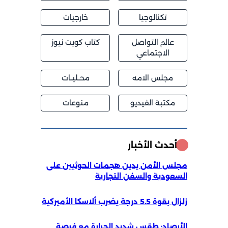
تكنالوجيا
خارجيات
عالم التواصل
كتاب كويت نيوز
الاجتماعي
مجلس الامه
محــليــات
مكتبة الفيديو
منوعات
أحدث الأخبار
مجلس الأمن يدين هجمات الحوثيين على
السعودية والسفن التجارية
زلزال بقوة 5.5 درجة يضرب ألاسكا الأميركية
الأرصاد: طقس شديد الحرارة مع فرصة