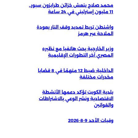
محمد صلاح ينعش خزائن طرابزون سبور..
11 مليون إسترليني في 24 ساعة
واشنطن تربط تمديد وقف النار بعودة
الملاحة عبر هرمز
وزير الخارجية بحث هاتفيا مع نظيره
المصري آخر التطورات الإقليمية
الداخلية: ضبط 12 متهمًا في 8 قضايا
مخدرات مختلفة
بلدية الكويت تؤكد دعمها الأنشطة
الاقتصادية ونشر الوعي بالاشتراطات
والقوانين
وفيات الأحد 9-8-2026