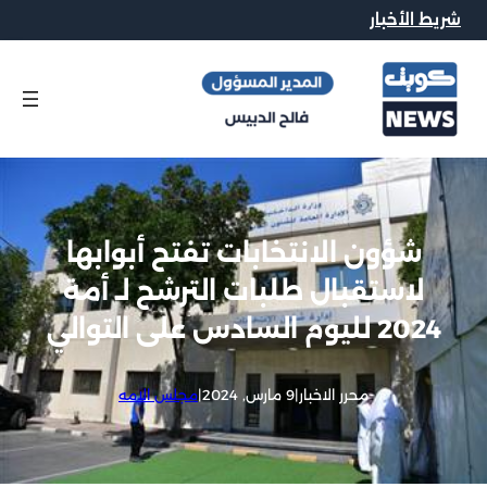
شريط الأخبار
شؤون الانتخابات تفتح أبوابها
لاستقبال طلبات الترشح لـ أمة
2024 لليوم السادس على التوالي
محرر الاخبار
|
9 مارس, 2024
|
مجلس الامه