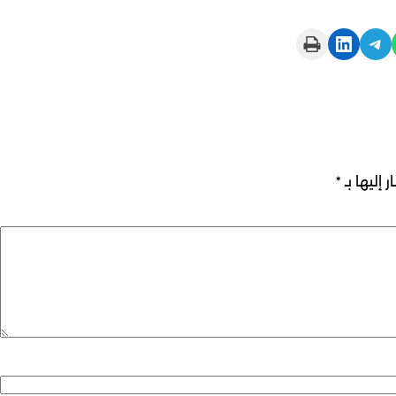
Print this Page
Share on LinkedIn
Share on Telegram
 إليها بـ
*