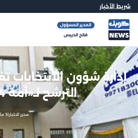
شريط الأخبار
إدارة شؤون الانتخابات تف
الترشح لـ«أمة 2024» لليوم الثاني
محرر الاخبار
|
5 مارس, 2024