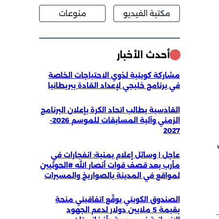
مكتبة الفيديو
منوعات
أحدث الأخبار
مشاركة كويتية لذوي الاحتياجات الخاصة
في برنامج خليجي لإعداد القادة ببريطانيا
القادسية يطالب اتحاد الكرة بإعلان البرنامج
الزمني وآلية المسابقات للموسم 2026-
2027
ت
عاجل | وسائل إعلام يمنية: انفجارات في
مأرب بعد قصف قوات أنصار الله #الحوثيين
لمواقع في المدينة بالصواريخ والمسيرات
الصندوق الكويتي يوقّع اتفاقيتي منحة
بقيمة 5 ملايين دولار لدعم الجهود