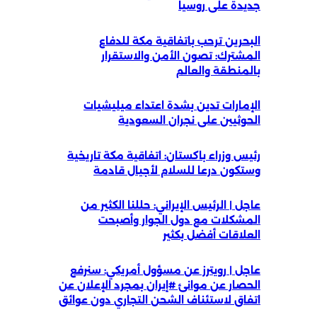
جديدة على روسيا
البحرين ترحب باتفاقية مكة للدفاع
المشترك: تصون الأمن والاستقرار
بالمنطقة والعالم
الإمارات تدين بشدة اعتداء ميليشيات
الحوثيين على نجران السعودية
رئيس وزراء باكستان: اتفاقية مكة تاريخية
وستكون درعا للسلام لأجيال قادمة
عاجل | الرئيس الإيراني: حللنا الكثير من
المشكلات مع دول الجوار وأصبحت
العلاقات أفضل بكثير
عاجل | رويترز عن مسؤول أمريكي: سنرفع
الحصار عن موانئ #إيران بمجرد الإعلان عن
اتفاق لاستئناف الشحن التجاري دون عوائق