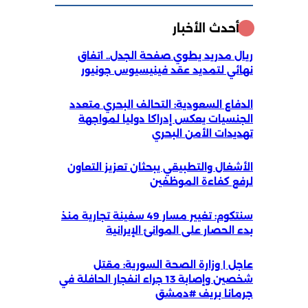
أحدث الأخبار
ريال مدريد يطوي صفحة الجدل.. اتفاق
نهائي لتمديد عقد فينيسيوس جونيور
الدفاع السعودية: التحالف البحري متعدد
الجنسيات يعكس إدراكا دوليا لمواجهة
تهديدات الأمن البحري
الأشغال والتطبيقي يبحثان تعزيز التعاون
لرفع كفاءة الموظفين
سنتكوم: تغيير مسار 49 سفينة تجارية منذ
بدء الحصار على الموانئ الإيرانية
عاجل | وزارة الصحة السورية: مقتل
شخصين وإصابة 13 جراء انفجار الحافلة في
جرمانا بريف #دمشق