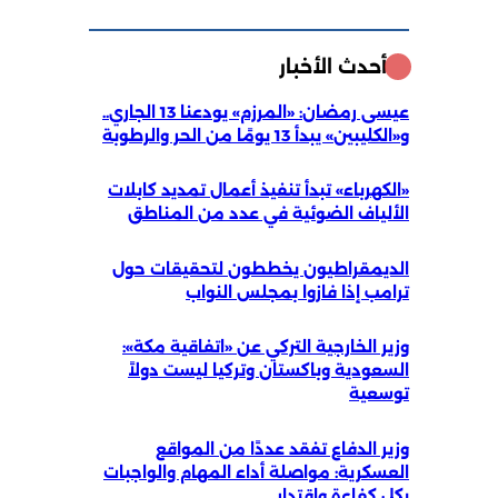
أحدث الأخبار
عيسى رمضان: «المرزم» يودعنا 13 الجاري..
و«الكليبين» يبدأ 13 يومًا من الحر والرطوبة
«الكهرباء» تبدأ تنفيذ أعمال تمديد كابلات
الألياف الضوئية في عدد من المناطق
الديمقراطيون يخططون لتحقيقات حول
ترامب إذا فازوا بمجلس النواب
وزير الخارجية التركي عن «اتفاقية مكة»:
السعودية وباكستان وتركيا ليست دولاً
توسعية
وزير الدفاع تفقد عددًا من المواقع
العسكرية: مواصلة أداء المهام والواجبات
بكل كفاءة واقتدار