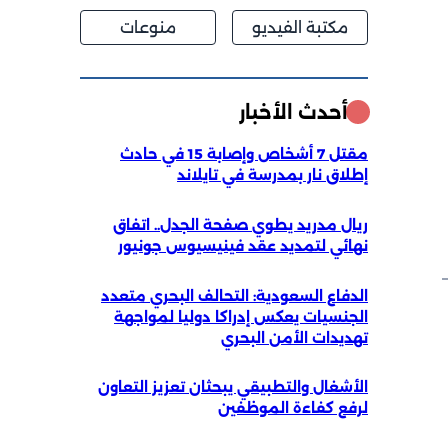
مكتبة الفيديو
منوعات
أحدث الأخبار
مقتل 7 أشخاص وإصابة 15 في حادث
إطلاق نار بمدرسة في تايلاند
ريال مدريد يطوي صفحة الجدل.. اتفاق
نهائي لتمديد عقد فينيسيوس جونيور
الدفاع السعودية: التحالف البحري متعدد
الجنسيات يعكس إدراكا دوليا لمواجهة
تهديدات الأمن البحري
الأشغال والتطبيقي يبحثان تعزيز التعاون
لرفع كفاءة الموظفين