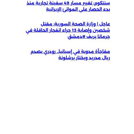
سنتكوم: تغيير مسار 49 سفينة تجارية منذ
بدء الحصار على الموانئ الإيرانية
عاجل | وزارة الصحة السورية: مقتل
شخصين وإصابة 13 جراء انفجار الحافلة في
جرمانا بريف #دمشق
مفاجأة مدوية في إسبانيا.. رودري يصدم
ريال مدريد ويختار برشلونة