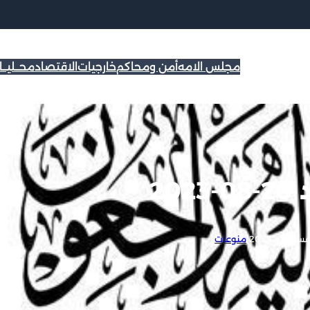
مجلس الامه
أمن ومحاكم
خارجيات
الاقتصاد
محــليــ
20
|
منوعات