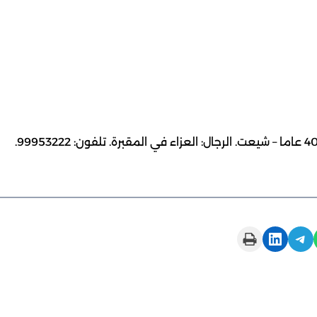
> إيمان حضرم حسن العتيبي: (زوجة فهد هاظل العتيبي) 40 عاما – شيعت. الرجال: العزاء في المقبرة. تلفون: 99953222.
Print this Page
Share on LinkedIn
Share on Telegram