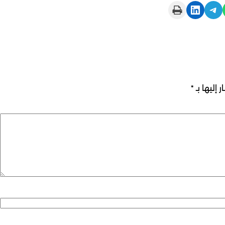
Print this Page
Share on LinkedIn
Share on Telegram
 إليها بـ
*