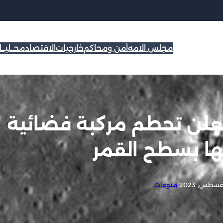
مجلس الامه
أمن ومحاكم
خارجيات
الاقتصاد
محــليــ
تعلن تحطم مركبة فضائية
ا بسطح القمر
|
منوعات