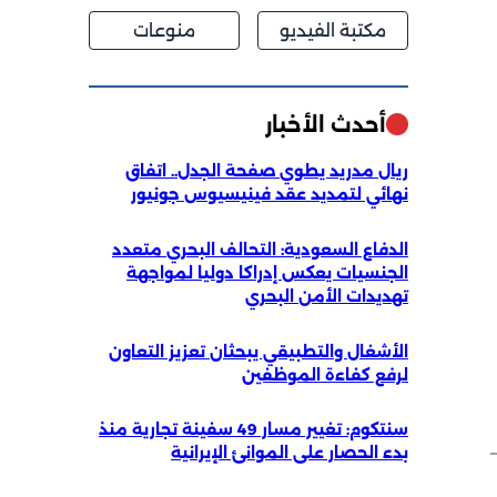
مكتبة الفيديو
منوعات
أحدث الأخبار
ريال مدريد يطوي صفحة الجدل.. اتفاق
نهائي لتمديد عقد فينيسيوس جونيور
الدفاع السعودية: التحالف البحري متعدد
الجنسيات يعكس إدراكا دوليا لمواجهة
تهديدات الأمن البحري
الأشغال والتطبيقي يبحثان تعزيز التعاون
لرفع كفاءة الموظفين
سنتكوم: تغيير مسار 49 سفينة تجارية منذ
بدء الحصار على الموانئ الإيرانية