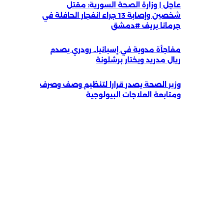
عاجل | وزارة الصحة السورية: مقتل
شخصين وإصابة 13 جراء انفجار الحافلة في
جرمانا بريف #دمشق
مفاجأة مدوية في إسبانيا.. رودري يصدم
ريال مدريد ويختار برشلونة
وزير الصحة يصدر قرارا لتنظيم وصف وصرف
ومتابعة العلاجات البيولوجية