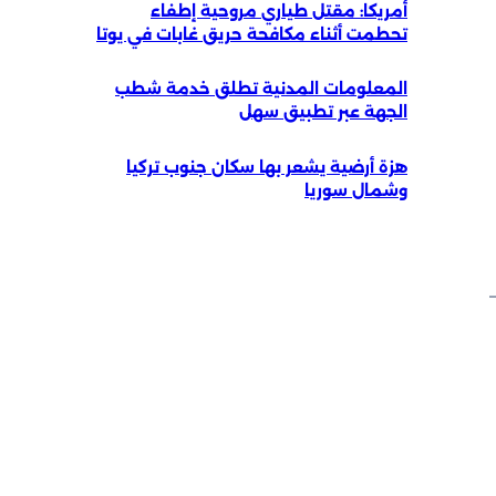
أمريكا: مقتل طياري مروحية إطفاء
تحطمت أثناء مكافحة حريق غابات في يوتا
المعلومات المدنية تطلق خدمة شطب
الجهة عبر تطبيق سهل
هزة أرضية يشعر بها سكان جنوب تركيا
وشمال سوريا