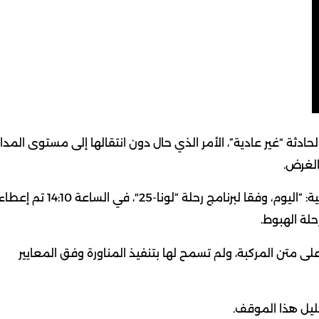
ا إلى القمر، لحادثة “غير عادية”، الأمر الذي حال دون انتقالها إلى مستوى المدار
الغرض.
وجاء في بيان صادر عن مؤسسة “روس كوسموس” الروسية: “اليوم، وفقا لبرنامج رحلة “لونا-25″، في الساعة 14:10 تم إع
حلة الهبوط.
 على متن المركبة، ولم تسمح لها بتنفيذ المناورة وفق المعايير
ليل هذا الموقف.