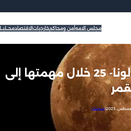
مجلس الامه
أمن ومحاكم
خارجيات
الاقتصاد
محــليــ
حالة طارئة في المركبة لونا- 25 خلال مهمتها إلى
قمر
|
منوعات