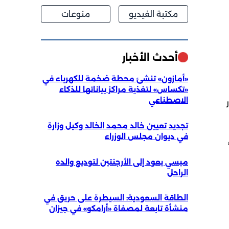
مكتبة الفيديو
منوعات
أحدث الأخبار
«أمازون» تنشئ محطة ضخمة للكهرباء في
«تكساس» لتغذية مراكز بياناتها للذكاء
الاصطناعي
تجديد تعيين خالد محمد الخالد وكيل وزارة
في ديوان مجلس الوزراء
طاء
ميسي يعود إلى الأرجنتين لتوديع والده
الراحل
الطاقة السعودية: السيطرة على حريق في
منشأة تابعة لمصفاة «أرامكو» في جيزان