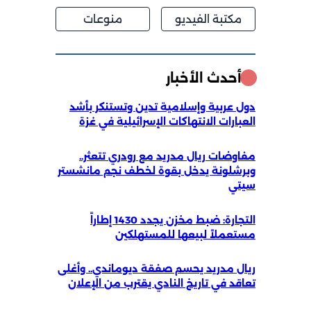
مكتبة الفيديو
منوعات
أحدث الأخبار
دول عربية وإسلامية تدين وتستنكر بأشد
العبارات الانتهاكات الإسرائيلية في غزة
مفاوضات ريال مدريد مع رودري تتعثر..
وبرشلونة يدخل بقوة لخطف نجم مانشستر
سيتي
التجارة: ضبط مخزن يجدد 1430 إطاراً
مستعملاً لبيعها للمستهلكين
ريال مدريد يحسم صفقة ديوماندي.. وأغلى
تعاقد في تاريخ النادي يقترب من الإعلان