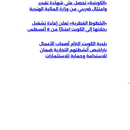
«الكويتية» تحصل على شهادة تقدير
وامتثال ضريبي من وزارة المالية الهندية
«الخطوط القطرية» تعلن إعادة تشغيل
رحلاتها إلى الكويت اعتبارًا من 8 أغسطس
بلدية الكويت: التزام أصحاب الأعمال
بتراخيص أنشطتهم التجارية ضمان
للاستدامة وحماية للاستثمارات