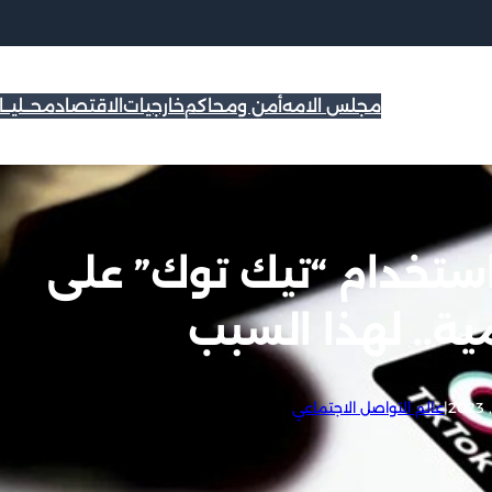
مجلس الامه
أمن ومحاكم
خارجيات
الاقتصاد
محــليــ
استخدام “تيك توك” على
ية.. لهذا السبب
|
عالم التواصل الاجتماعي