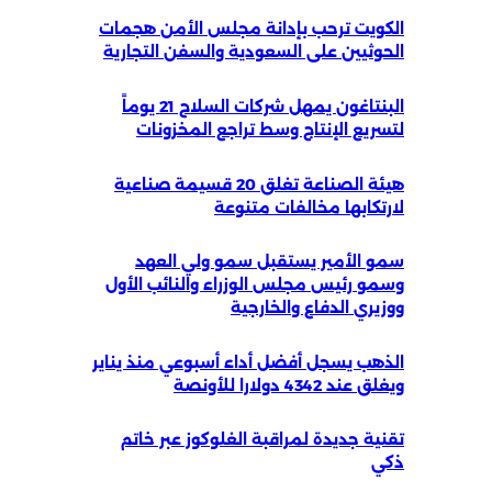
الكويت ترحب بإدانة مجلس الأمن هجمات
الحوثيين على السعودية والسفن التجارية
البنتاغون يمهل شركات السلاح 21 يوماً
لتسريع الإنتاج وسط تراجع المخزونات
هيئة الصناعة تغلق 20 قسيمة صناعية
لارتكابها مخالفات متنوعة
سمو الأمير يستقبل سمو ولي العهد
وسمو رئيس مجلس الوزراء والنائب الأول
ووزيري الدفاع والخارجية
الذهب يسجل أفضل أداء أسبوعي منذ يناير
ويغلق عند 4342 دولارا للأونصة
تقنية جديدة لمراقبة الغلوكوز عبر خاتم
ذكي