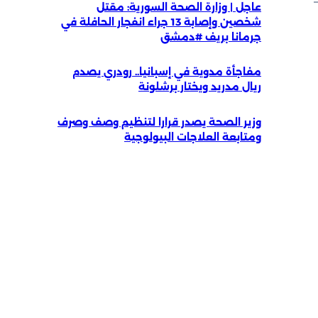
عاجل | وزارة الصحة السورية: مقتل
شخصين وإصابة 13 جراء انفجار الحافلة في
جرمانا بريف #دمشق
مفاجأة مدوية في إسبانيا.. رودري يصدم
ريال مدريد ويختار برشلونة
وزير الصحة يصدر قرارا لتنظيم وصف وصرف
ومتابعة العلاجات البيولوجية