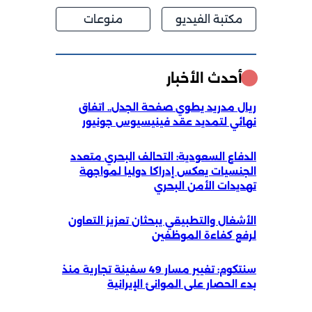
مكتبة الفيديو
منوعات
أحدث الأخبار
ريال مدريد يطوي صفحة الجدل.. اتفاق
نهائي لتمديد عقد فينيسيوس جونيور
الدفاع السعودية: التحالف البحري متعدد
الجنسيات يعكس إدراكا دوليا لمواجهة
تهديدات الأمن البحري
الأشغال والتطبيقي يبحثان تعزيز التعاون
لرفع كفاءة الموظفين
سنتكوم: تغيير مسار 49 سفينة تجارية منذ
بدء الحصار على الموانئ الإيرانية