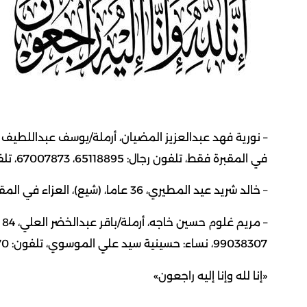
في المقبرة فقط، تلفون رجال: 65118895، 67007873، تلفون نساء: 97253535، 22523699.
– خالد شريد عيد المطيري، 36 عاما، (شيع)، العزاء في المقبرة فقط، تلفون رجال: 51282224، 55535255.
99038307، نساء: حسينية سيد علي الموسوي، تلفون: 99724870.
«إنا لله وإنا إليه راجعون‮» ‮