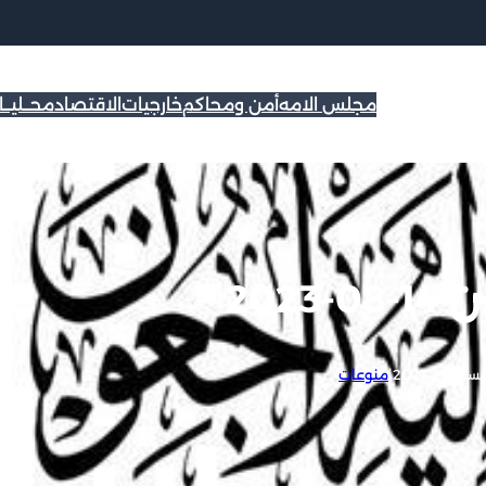
مجلس الامه
أمن ومحاكم
خارجيات
الاقتصاد
محــليــ
2023
|
منوعات