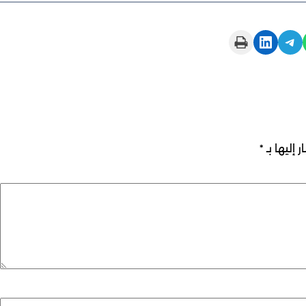
Print this Page
Share on LinkedIn
Share on Telegram
 إليها بـ
*