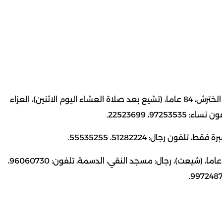
– نورية فهد عبدالعزيز المضيان، أرملة/يوسف عبداللطيف الخترش، 84 عاما، (تشيع بعد صلاة العشاء اليوم الاثنين)، العزاء
– مريم غلوم حسين خاجه، أرملة/باقر عبدالخضر العلي، 84 عاما، (شيعت)، رجال: مسجد النقي، الدسمة، تلفون: 96060730،