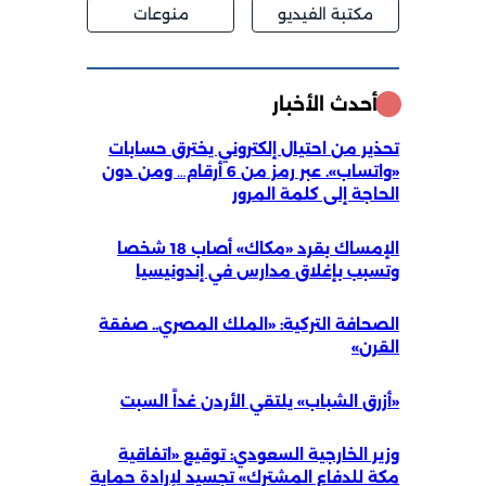
مكتبة الفيديو
منوعات
أحدث الأخبار
تحذير من احتيال إلكتروني يخترق حسابات
«واتساب». عبر رمز من 6 أرقام… ومن دون
الحاجة إلى كلمة المرور
الإمساك بقرد «مكاك» أصاب 18 شخصا
وتسبب بإغلاق مدارس في إندونيسيا
الصحافة التركية: «الملك المصري.. صفقة
القرن»
«أزرق الشباب» يلتقي الأردن غداً السبت
وزير الخارجية السعودي: توقيع «اتفاقية
مكة للدفاع المشترك» تجسيد لإرادة حماية