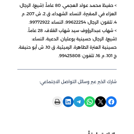
> حفيظ محمد عواد العجمي، 80 عاماً، (شيع)، الرجال:
العزاء في المقبرة، النساء: الشهداء، ق 2، ش 207، م
4، تلفون: الرجال: 99622254، النساء: 99772922.
> شهاب عبدالرؤوف سيد شهاب القلاف، 28 عاماً،
(شيع)، الرجال: حسينية بوعليان، الدعية، النساء:
حسينية العترة الطاهرة، الرميثية، ق 10، ش أبو حنيفة،
ج 101، م 16، تلفون: 99425808.
شارك الخبر عبر وسائل التواصل الاجتماعي:
Print this Page
Share on LinkedIn
Share on Telegram
Share on WhatsApp
Share on X
Share on Facebook