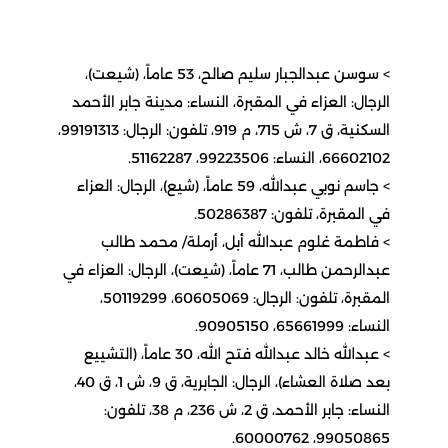
> سوسن عبدالجبار سليم صالح، 53 عاماً، (شيعت)،
الرجال: العزاء في المقبرة، النساء: مدينة جابر الأحمد
السكنية، ق 7، ش 715، م 919، تلفون: الرجال: 99191313،
66602102، النساء: 99223506، 51162287.
> جاسم نوبي عبدالله، 59 عاماً، (شيع)، الرجال: العزاء
في المقبرة، تلفون: 50286387.
> فاطمة غلوم عبدالله أبل، أرملة/ محمد طالب
عبدالرحمن طالب، 71 عاماً، (شيعت)، الرجال: العزاء في
المقبرة، تلفون: الرجال: 60605069، 50119299،
النساء: 65661999، 90905150.
> عبدالله خالد عبدالله فتح الله، 30 عاماً، (التشييع
بعد صلاة العشاء)، الرجال: الجابرية، ق 9، ش 1، ق 40،
النساء: جابر الأحمد، ق 2، ش 236، م 38، تلفون:
99050865، 60000762.