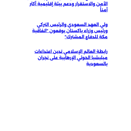
الأمن والاستقرار ودعم بيئة إقليمية أكثر
أمناً
ولي العهد السعودي والرئيس التركي
ورئيس وزراء باكستان يوقعون “اتفاقية
مكة للدفاع المشترك”
رابطة العالم الإسلامي تدين اعتداءات
ميليشيا الحوثي الإرهابية على نجران
بالسعودية