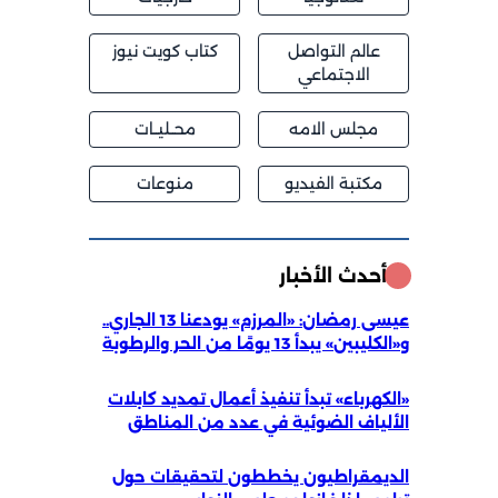
عالم التواصل
كتاب كويت نيوز
الاجتماعي
مجلس الامه
محــليــات
مكتبة الفيديو
منوعات
أحدث الأخبار
عيسى رمضان: «المرزم» يودعنا 13 الجاري..
و«الكليبين» يبدأ 13 يومًا من الحر والرطوبة
«الكهرباء» تبدأ تنفيذ أعمال تمديد كابلات
الألياف الضوئية في عدد من المناطق
الديمقراطيون يخططون لتحقيقات حول