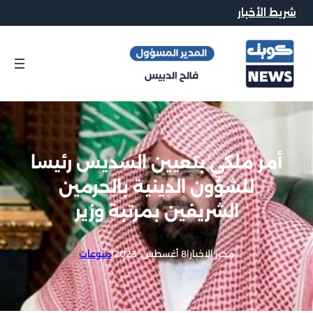
شريط الأخبار
أمر ملكي بتعيين السديس رئيسا
للشؤون الدينية بالحرمين
الشريفين بمرتبة وزير
محرر الاخبار
|
8 أغسطس, 2023
|
منوعات