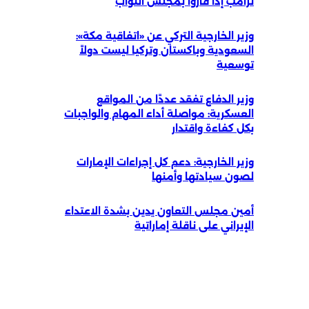
ترامب إذا فازوا بمجلس النواب
وزير الخارجية التركي عن «اتفاقية مكة»:
السعودية وباكستان وتركيا ليست دولاً
توسعية
وزير الدفاع تفقد عددًا من المواقع
العسكرية: مواصلة أداء المهام والواجبات
بكل كفاءة واقتدار
وزير الخارجية: دعم كل إجراءات الإمارات
لصون سيادتها وأمنها
أمين مجلس التعاون يدين بشدة الاعتداء
الإيراني على ناقلة إماراتية