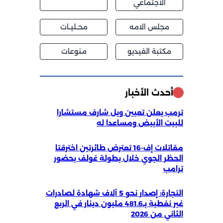
الاجتماعي
مجلس الامه
محــليــات
مكتبة الفيديو
منوعات
أحدث الأخبار
ترمب يعلن تعيين ويل شارف مستشارا
للبيت الأبيض ومساعدا له
مقاتلات إف-16 تعترض طائرتين اخترقتا
الحظر الجوي خلال بطولة غولف بحضور
ترامب
التجارة: إصدار نحو 5 آلاف شهادة لصادرات
غير نفطية بـ481.6 مليون دينار في الربع
الثاني من 2026