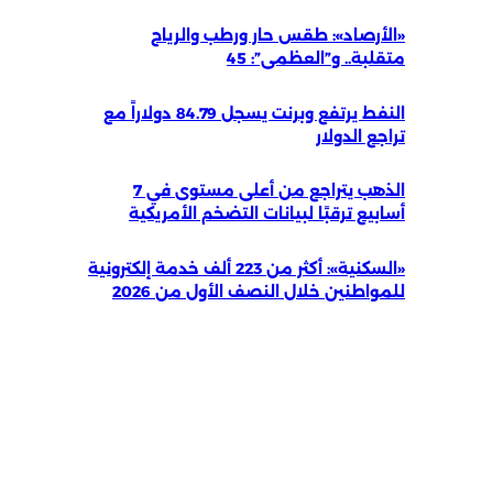
«الأرصاد»: طقس حار ورطب والرياح
متقلبة.. و”العظمى”: 45
النفط يرتفع وبرنت يسجل 84.79 دولاراً مع
تراجع الدولار
الذهب يتراجع من أعلى مستوى في 7
أسابيع ترقبًا لبيانات التضخم الأمريكية
«السكنية»: أكثر من 223 ألف خدمة إلكترونية
للمواطنين خلال النصف الأول من 2026