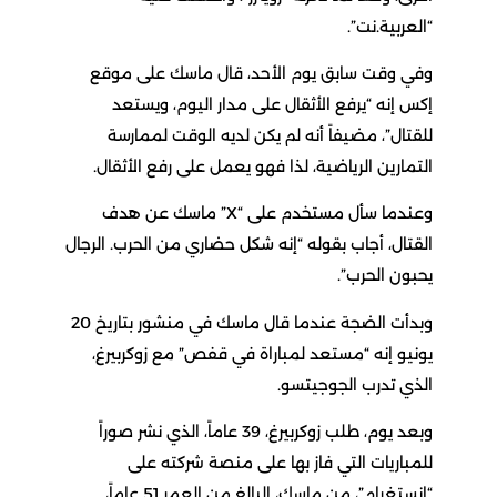
“العربية.نت”.
وفي وقت سابق يوم الأحد، قال ماسك على موقع
إكس إنه “يرفع الأثقال على مدار اليوم، ويستعد
للقتال”، مضيفاً أنه لم يكن لديه الوقت لممارسة
التمارين الرياضية، لذا فهو يعمل على رفع الأثقال.
وعندما سأل مستخدم على “X” ماسك عن هدف
القتال، أجاب بقوله “إنه شكل حضاري من الحرب. الرجال
يحبون الحرب”.
وبدأت الضجة عندما قال ماسك في منشور بتاريخ 20
يونيو إنه “مستعد لمباراة في قفص” مع زوكربيرغ،
الذي تدرب الجوجيتسو.
وبعد يوم، طلب زوكربيرغ، 39 عاماً، الذي نشر صوراً
للمباريات التي فاز بها على منصة شركته على
“إنستغرام”، من ماسك، البالغ من العمر 51 عاماً،