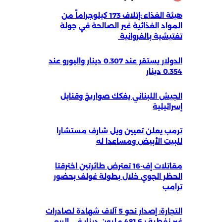
هيئة الغذاء :إتلاف 173 كيلوجراماً من
المواد الغذائية غير الصالحة في جولة
تفتيشية بالفروانية ‏
الدولار يستقر عند 0.307 دينار واليورو عند
0.354 دينار
الجيش اللبناني يفكك صواريخ وقنابل
إسرائيلية
ترمب يعلن تعيين ويل شارف مستشارا
للبيت الأبيض ومساعدا له
مقاتلات إف-16 تعترض طائرتين اخترقتا
الحظر الجوي خلال بطولة غولف بحضور
ترامب
التجارة: إصدار نحو 5 آلاف شهادة لصادرات
غير نفطية بـ481.6 مليون دينار في الربع