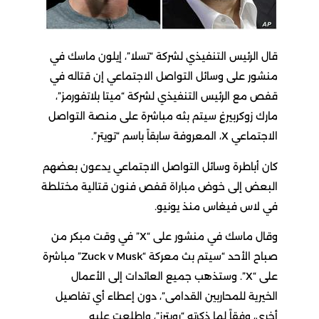
قال الرئيس التنفيذي لشركة “تسلا”، إيلون ماسك في
منشور على وسائل التواصل الاجتماعي إن قتاله في
قفص مع الرئيس التنفيذي لشركة “ميتا بلاتفورمز”،
مارك زوكربيرغ سيتم بثه مباشرة على منصة التواصل
الاجتماعي X، المعروفة سابقاً باسم “تويتر”.
كان أباطرة وسائل التواصل الاجتماعي يدعون بعضهم
البعض إلى خوض مباراة قفص فنون قتالية مختلطة
في لاس فيغاس منذ يونيو.
وقال ماسك في منشور على “X” في وقت مبكر من
صباح الأحد “سيتم بث معركة “Zuck v Musk” مباشرة
على “X”. وستذهب جميع العائدات إلى الأعمال
الخيرية للمحاربين القدامى”، دون إعطاء أي تفاصيل
أخرى، وفقاً لما ذكرته “رويترز”، واطلعت عليه