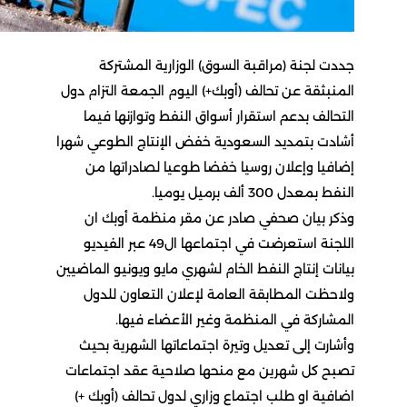
جددت لجنة (مراقبة السوق) الوزارية المشتركة
المنبثقة عن تحالف (أوبك+) اليوم الجمعة التزام دول
التحالف بدعم استقرار أسواق النفط وتوازنها فيما
أشادت بتمديد السعودية خفض الإنتاج الطوعي شهرا
إضافيا وإعلان روسيا خفضا طوعيا لصادراتها من
النفط بمعدل 300 ألف برميل يوميا.
وذكر بيان صحفي صادر عن مقر منظمة أوبك ان
اللجنة استعرضت في اجتماعها ال49 عبر الفيديو
بيانات إنتاج النفط الخام لشهري مايو ويونيو الماضيين
ولاحظت المطابقة العامة لإعلان التعاون للدول
المشاركة في المنظمة وغير الأعضاء فيها.
وأشارت إلى تعديل وتيرة اجتماعاتها الشهرية بحيث
تصبح كل شهرين مع منحها صلاحية عقد اجتماعات
اضافية او طلب اجتماع وزاري لدول تحالف (أوبك +)