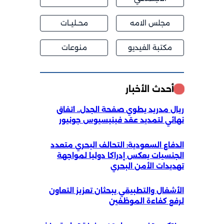
مجلس الامه
محــليــات
مكتبة الفيديو
منوعات
أحدث الأخبار
ريال مدريد يطوي صفحة الجدل.. اتفاق
نهائي لتمديد عقد فينيسيوس جونيور
الدفاع السعودية: التحالف البحري متعدد
الجنسيات يعكس إدراكا دوليا لمواجهة
تهديدات الأمن البحري
الأشغال والتطبيقي يبحثان تعزيز التعاون
لرفع كفاءة الموظفين