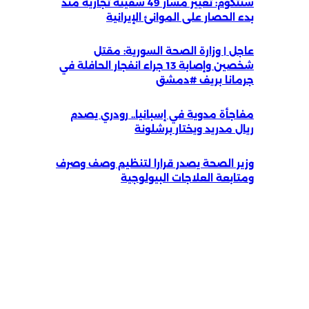
سنتكوم: تغيير مسار 49 سفينة تجارية منذ
بدء الحصار على الموانئ الإيرانية
عاجل | وزارة الصحة السورية: مقتل
شخصين وإصابة 13 جراء انفجار الحافلة في
جرمانا بريف #دمشق
مفاجأة مدوية في إسبانيا.. رودري يصدم
ريال مدريد ويختار برشلونة
وزير الصحة يصدر قرارا لتنظيم وصف وصرف
ومتابعة العلاجات البيولوجية