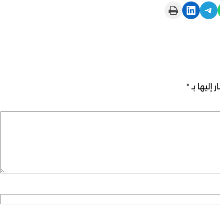
Print this Page
Share on LinkedIn
Share on Telegram
 إليها بـ
*