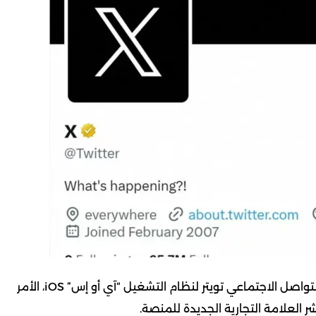
رفضت شركة آبل الاسم الجديد، “إكس” X، لتطبيق منصة التواصل الاجتماعي تويتر لنظام التشغيل “آي أو إس” iOS، الأمر
العلامة التجارية الجديدة للمنصة.