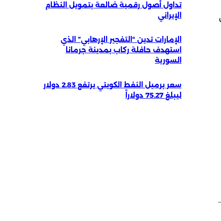
تداول أصول رقمية ضالعة بتمويل النظام
الإيراني
الإمارات تدين “التفجير الإرهابي” الذي
استهدف حافلة ركاب بمدينة جرمانا
السورية
سعر برميل النفط الكويتي يرتفع 2.83 دولار
ليبلغ 75.27 دولاراً