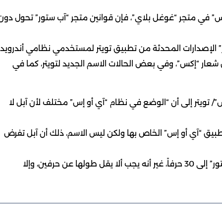
” في متجر “غوغل بلاي”، فإن قوانين متجر “آب ستور” تحول دون
” الإصدارات المحدثة من تطبيق تويتر لمستخدمي نظامي أندرويد
شعار “إكس”، وفي بعض الحالات الاسم الجديد لتويتر، كما في
”/ تويتر إلى أن “الوضع في نظام “آي أو إس” مختلف لأن آبل لا
طبيق “آي أو إس” الخاص بها ولكن ليس الاسم، ذلك أن آبل تفرض
ومع أنه قد يصل طول أسماء التطبيقات في متجر “آب ستور” إلى 30 حرفاً، غير أنه يجب ألا يقل طولها عن حرفين، وإلا