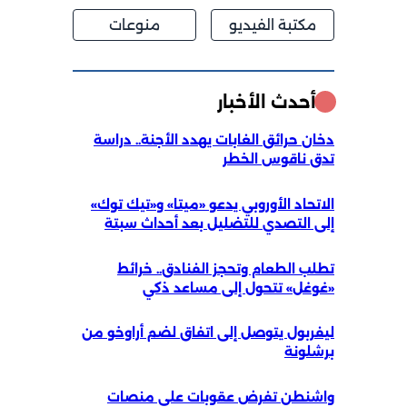
مكتبة الفيديو
منوعات
أحدث الأخبار
دخان حرائق الغابات يهدد الأجنة.. دراسة
تدق ناقوس الخطر
الاتحاد الأوروبي يدعو «ميتا» و«تيك توك»
إلى التصدي للتضليل بعد أحداث سبتة
تطلب الطعام وتحجز الفنادق.. خرائط
«غوغل» تتحول إلى مساعد ذكي
ليفربول يتوصل إلى اتفاق لضم أراوخو من
برشلونة
واشنطن تفرض عقوبات على منصات