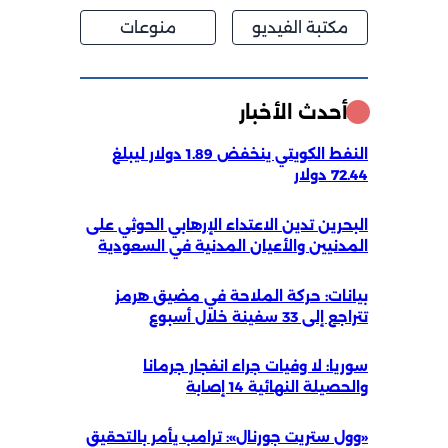
مكتبة الفيديو
منوعات
أحدث الأخبار
النفط الكويتي ينخفض 1.89 دولار ليبلغ
72.44 دولار
البحرين تدين الاعتداء الإرهابي الحوثي على
المدنيين والأعيان المدنية في السعودية
بيانات: حركة الملاحة في مضيق هرمز
تتراجع إلى 33 سفينة خلال أسبوع
سوريا: لا وفيات جراء انفجار جرمانا
والحصيلة النهائية 14 إصابة
«وول ستريت جورنال»: ترامب يأمر بالتحقيق