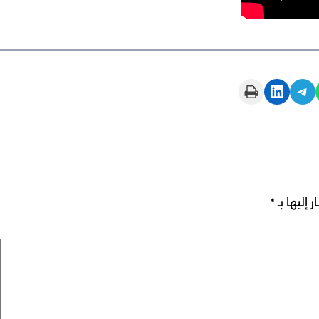
Print this Page
Share on LinkedIn
Share on Telegram
 إليها بـ
*