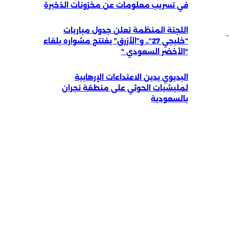
في تسريب معلومات عن مخزونات الذخيرة
اللجنة المنظمة تعلن جدول مباريات
“خليجي 27″.. و”الأزرق” يفتتح مشواره بلقاء
“الأخضر السعودي “
البديوي يدين الاعتداءات الإرهابية
لمليشيات الحوثي على منطقة نجران
بالسعودية