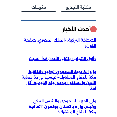
مكتبة الفيديو
منوعات
أحدث الأخبار
الصحافة التركية: «الملك المصري.. صفقة
القرن»
ع
«أزرق الشباب» يلتقي الأردن غداً السبت
وزير الخارجية السعودي: توقيع «اتفاقية
مكة للدفاع المشترك» تجسيد لإرادة حماية
الأمن والاستقرار ودعم بيئة إقليمية أكثر
أمناً
ولي العهد السعودي والرئيس التركي
ورئيس وزراء باكستان يوقعون “اتفاقية
مكة للدفاع المشترك”