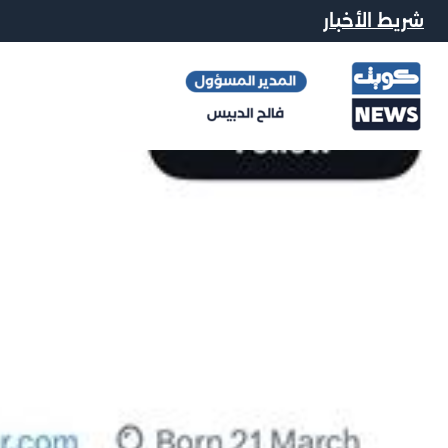
شريط الأخبار
رسمياً.. ت
محرر الاخبار
|
24 يوليو, 2023