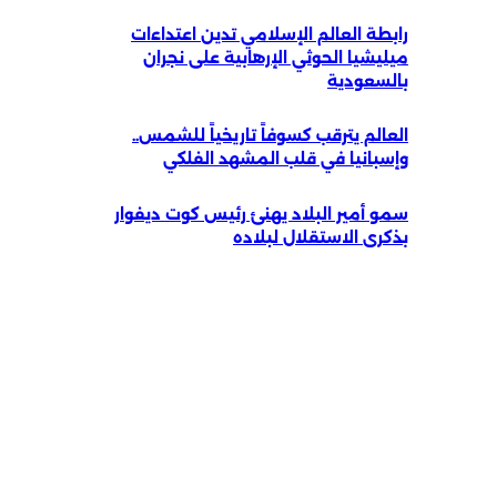
رابطة العالم الإسلامي تدين اعتداءات
ميليشيا الحوثي الإرهابية على نجران
بالسعودية
العالم يترقب كسوفاً تاريخياً للشمس..
وإسبانيا في قلب المشهد الفلكي
سمو أمير البلاد يهنئ رئيس كوت ديفوار
بذكرى الاستقلال لبلاده