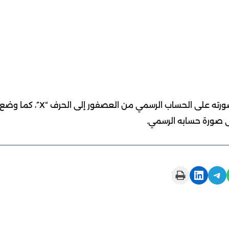
غيّر موقع التدوين المصغر “تويتر”، اليوم الاثنين، اسمه وصورته على الحساب الرسمي من العصفور إلى الحرف “X”، كما وض
لى صورة حسابه الرسمي.
Print this Page
Share on LinkedIn
Share on Telegram