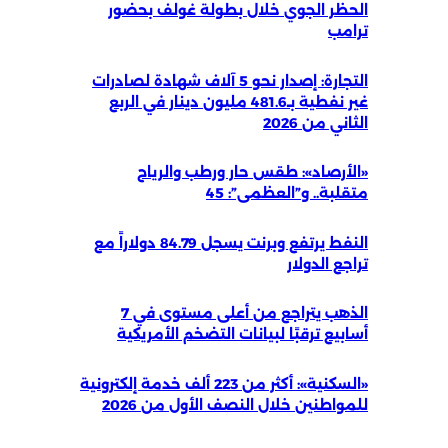
الحظر الجوي خلال بطولة غولف بحضور
ترامب
التجارة: إصدار نحو 5 آلاف شهادة لصادرات
غير نفطية بـ481.6 مليون دينار في الربع
الثاني من 2026
«الأرصاد»: طقس حار ورطب والرياح
متقلبة.. و”العظمى”: 45
النفط يرتفع وبرنت يسجل 84.79 دولاراً مع
تراجع الدولار
الذهب يتراجع من أعلى مستوى في 7
أسابيع ترقبًا لبيانات التضخم الأمريكية
«السكنية»: أكثر من 223 ألف خدمة إلكترونية
للمواطنين خلال النصف الأول من 2026