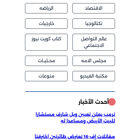
الاقتصاد
الرياضه
تكنالوجيا
خارجيات
عالم التواصل
كتاب كويت نيوز
الاجتماعي
مجلس الامه
محــليــات
مكتبة الفيديو
منوعات
أحدث الأخبار
ترمب يعلن تعيين ويل شارف مستشارا
للبيت الأبيض ومساعدا له
مقاتلات إف-16 تعترض طائرتين اخترقتا