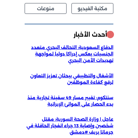
مكتبة الفيديو
منوعات
أحدث الأخبار
الدفاع السعودية: التحالف البحري متعدد
الجنسيات يعكس إدراكا دوليا لمواجهة
تهديدات الأمن البحري
الأشغال والتطبيقي يبحثان تعزيز التعاون
لرفع كفاءة الموظفين
سنتكوم: تغيير مسار 49 سفينة تجارية منذ
بدء الحصار على الموانئ الإيرانية
عاجل | وزارة الصحة السورية: مقتل
شخصين وإصابة 13 جراء انفجار الحافلة في
جرمانا بريف #دمشق