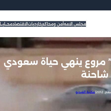
مجلس الامه
أمن ومحاكم
خارجيات
الاقتصاد
محــليــ
” مروع ينهي حياة سعودي
 شاحنة
|
مكتبة الفيديو