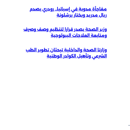
مفاجأة مدوية في إسبانيا.. رودري يصدم
ريال مدريد ويختار برشلونة
وزير الصحة يصدر قرارا لتنظيم وصف وصرف
ومتابعة العلاجات البيولوجية
وزارتا الصحة والداخلية تبحثان تطوير الطب
الشرعي وتأهيل الكوادر الوطنية