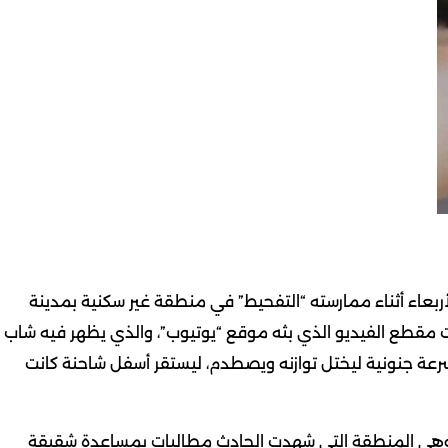
”SAMKER” مصرعه أمس الأربعاء أثناء ممارسته “التفحيط” في منطقة غير سكنية بمدينة
ت مقطع الفيديو الذي بثه موقع “يوتيوب”، والذي يظهر فيه شاب
ستعرضاً “بالتفحيط” بسرعة جنونية ليختل توازنه ويصطدم، ليستقر أسفل شاحنة كانت
”، وهي المنطقة التي شهدت الحادث مطالبات بمساعدة شقيقة