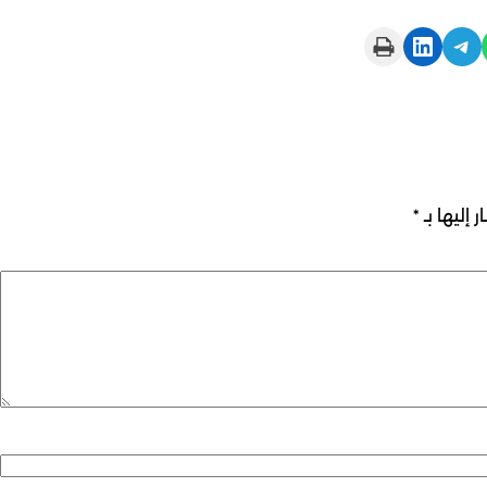
Print this Page
Share on LinkedIn
Share on Telegram
 إليها بـ
*