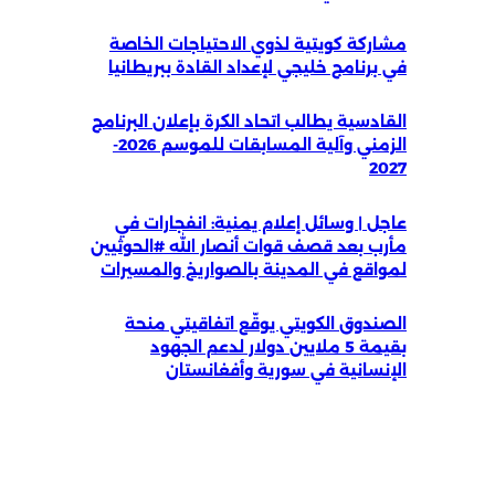
مشاركة كويتية لذوي الاحتياجات الخاصة
في برنامج خليجي لإعداد القادة ببريطانيا
القادسية يطالب اتحاد الكرة بإعلان البرنامج
الزمني وآلية المسابقات للموسم 2026-
2027
عاجل | وسائل إعلام يمنية: انفجارات في
مأرب بعد قصف قوات أنصار الله #الحوثيين
لمواقع في المدينة بالصواريخ والمسيرات
الصندوق الكويتي يوقّع اتفاقيتي منحة
بقيمة 5 ملايين دولار لدعم الجهود
الإنسانية في سورية وأفغانستان