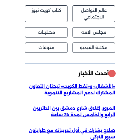
عالم التواصل
كتاب كويت نيوز
الاجتماعي
مجلس الامه
محــليــات
مكتبة الفيديو
منوعات
أحدث الأخبار
«الأشغال» و«نفط الكويت» تبحثان التعاون
المشترك لدعم المشاريع التنموية
المرور: إغلاق شارع دمشق بين الدائريين
الرابع والخامس لمدة 24 ساعة
صلاح يشارك في أول تدريباته مع طرابزون
سبور التركي