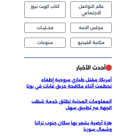
عالم التواصل
كتاب كويت نيوز
الاجتماعي
مجلس الامه
محــليــات
مكتبة الفيديو
منوعات
أحدث الأخبار
أمريكا: مقتل طياري مروحية إطفاء
تحطمت أثناء مكافحة حريق غابات في يوتا
المعلومات المدنية تطلق خدمة شطب
الجهة عبر تطبيق سهل
هزة أرضية يشعر بها سكان جنوب تركيا
وشمال سوريا