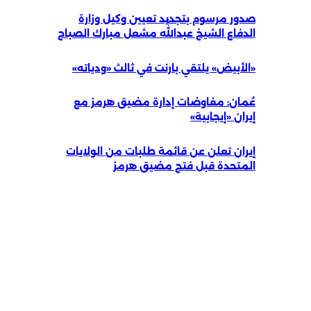
صدور مرسوم بتجديد تعيين وكيل وزارة
الدفاع الشيخ عبداللّٰه مشعل مبارك الصباح
«الأبيض» يلتقي بارنت في ثالث «ودياته»
عُمان: مفاوضات إدارة مضيق هرمز مع
إيران «إيجابية»
إيران تعلن عن قائمة طلبات من الولايات
المتحدة قبل فتح مضيق هرمز