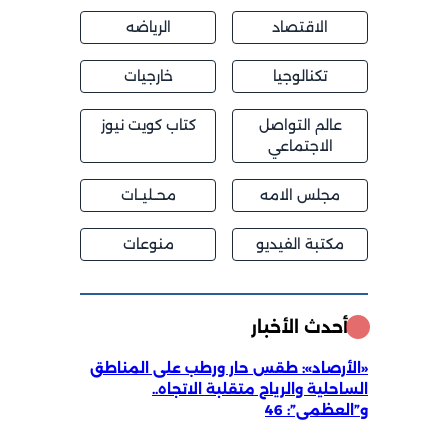
الاقتصاد
الرياضه
تكنالوجيا
خارجيات
عالم التواصل
كتاب كويت نيوز
الاجتماعي
مجلس الامه
محــليــات
مكتبة الفيديو
منوعات
أحدث الأخبار
«الأرصاد»: طقس حار ورطب على المناطق
الساحلية والرياح متقلبة الاتجاه..
و”العظمى”: 46