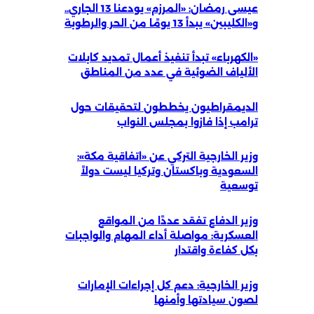
عيسى رمضان: «المرزم» يودعنا 13 الجاري..
و«الكليبين» يبدأ 13 يومًا من الحر والرطوبة
«الكهرباء» تبدأ تنفيذ أعمال تمديد كابلات
الألياف الضوئية في عدد من المناطق
الديمقراطيون يخططون لتحقيقات حول
ترامب إذا فازوا بمجلس النواب
وزير الخارجية التركي عن «اتفاقية مكة»:
السعودية وباكستان وتركيا ليست دولاً
توسعية
وزير الدفاع تفقد عددًا من المواقع
العسكرية: مواصلة أداء المهام والواجبات
بكل كفاءة واقتدار
وزير الخارجية: دعم كل إجراءات الإمارات
لصون سيادتها وأمنها