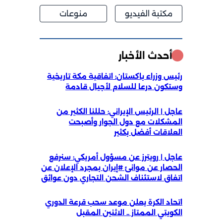
مكتبة الفيديو
منوعات
أحدث الأخبار
رئيس وزراء باكستان: اتفاقية مكة تاريخية
وستكون درعا للسلام لأجيال قادمة
عاجل | الرئيس الإيراني: حللنا الكثير من
المشكلات مع دول الجوار وأصبحت
العلاقات أفضل بكثير
عاجل | رويترز عن مسؤول أمريكي: سنرفع
الحصار عن موانئ #إيران بمجرد الإعلان عن
اتفاق لاستئناف الشحن التجاري دون عوائق
اتحاد الكرة يعلن موعد سحب قرعة الدوري
الكويتي الممتاز .. الاثنين المقبل