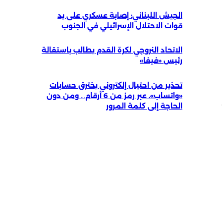
الجيش اللبناني: إصابة عسكري على يد
قوات الاحتلال الإسرائيلي في الجنوب
الاتحاد النروجي لكرة القدم يطالب باستقالة
رئيس «فيفا»
تحذير من احتيال إلكتروني يخترق حسابات
«واتساب». عبر رمز من 6 أرقام… ومن دون
الحاجة إلى كلمة المرور