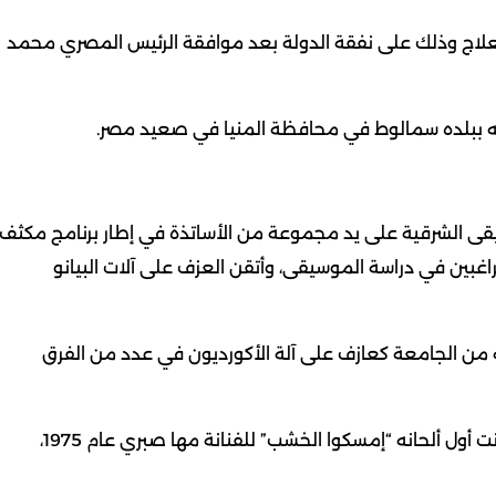
لعلاج وذلك على نفقة الدولة بعد موافقة الرئيس المصري محمد
ه ببلده سمالوط في محافظة المنيا في صعيد مصر.
لد في 16 إبريل 1948، علوم الموسيقى الشرقية على يد مجموعة من الأساتذة في إطار برنامج مكثف
لراغبين في دراسة الموسيقى، وأتقن العزف على آلات البيانو
حل حياته العملية عام 1970 عقب تخرجه من الجامعة كعازف على آلة الأكورديون في عدد من الفرق
ثم اتجه الشريعي إلى التلحين والتأليف الموسيقي حيث كانت أول ألحانه “إمسكوا الخشب” للفنانة مها صبري عام 1975،