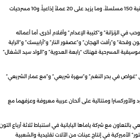
تجاوز عدد أعماله السينمائية 50 فيلماً، وأعماله التليفزيونية 150 مسلسلاً، وما يزيد على 20 عملاً إذاعياً، و10 مسرحيات
 في الزنزانة” و”كتيبة الإعدام” وأفلام أخرى، أما أعماله
قحة” و”رأفت الهجان” و”عصفور النار” و”أرابيسك” و”الراية
لموسيقية المسرحية فهناك “رابعة العدوية” و”الواد سيد الشغال”
يعي “غواص في بحر النغم” و”سهرة شريعي” و”مع عمار الشريعي”
ود والأوركسترا ومتتالية على ألحان عربية معروفة وعزفهما مع
بالتعاون مع شركة ياماها اليابانية في استنباط ثلاثة أرباع التون
تور” الأميركية في إنتاج عينات من الآلات تقليدية والشعبية