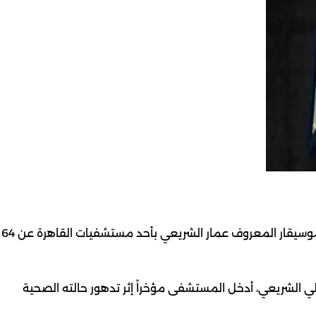
أعلن في العاصمة المصرية القاهرة الجمعة عن وفاة الموسيقار المعروف عمار الشريعي بأحد مستشفيات القاهرة عن 64
 الشريعي، أدخل المستشفى مؤخراً إثر تدهور حالته الصحية