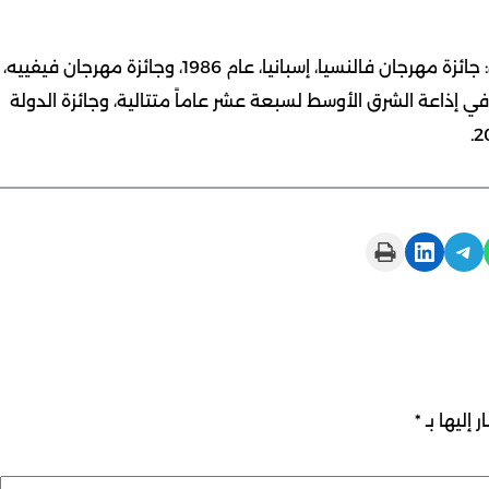
ومن الجوائز والأوسمة التي حصل عليها الموسيقار الراحل: جائزة مهرجان فالنسيا، إسبانيا، عام 1986، وجائزة مهرجان فيفييه،
سن ملحن في إذاعة الشرق الأوسط لسبعة عشر عاماً متتالية، وجائزة الدولة
Print this Page
Share on LinkedIn
Share on Telegram
 إليها بـ
*