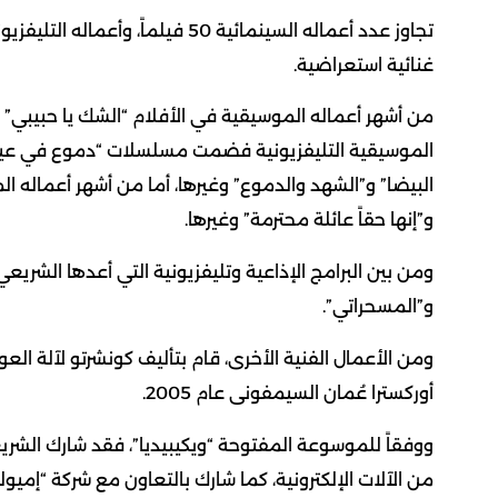
غنائية استعراضية.
من أشهر أعماله الموسيقية في الأفلام “الشك يا حبيبي” وحب
الموسيقية التليفزيونية فضمت مسلسلات “دموع في عيون و
البيضا” و”الشهد والدموع” وغيرها، أما من أشهر أعماله ا
و”إنها حقاً عائلة محترمة” وغيرها.
ومن بين البرامج الإذاعية وتليفزيونية التي أعدها الشر
و”المسحراتي”.
ومن الأعمال الفنية الأخرى، قام بتأليف كونشرتو لآلة الع
أوركسترا عُمان السيمفونى عام 2005.
ووفقاً للموسوعة المفتوحة “ويكيبيديا”، فقد شارك الشريعي 
من الآلات الإلكترونية، كما شارك بالتعاون مع شركة “إميول