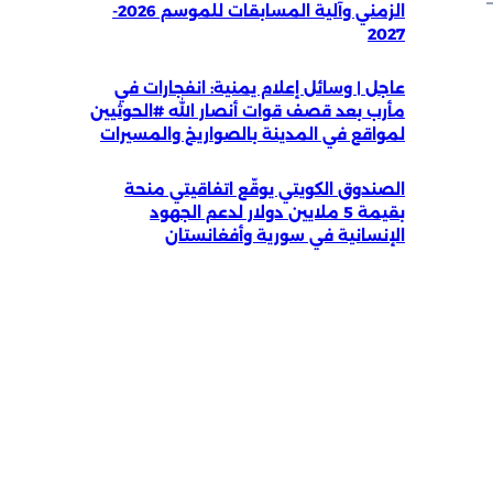
الزمني وآلية المسابقات للموسم 2026-
2027
عاجل | وسائل إعلام يمنية: انفجارات في
مأرب بعد قصف قوات أنصار الله #الحوثيين
لمواقع في المدينة بالصواريخ والمسيرات
الصندوق الكويتي يوقّع اتفاقيتي منحة
بقيمة 5 ملايين دولار لدعم الجهود
الإنسانية في سورية وأفغانستان