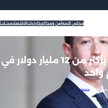
مجلس الامه
أمن ومحاكم
خارجيات
الاقتصاد
محــليــ
ثروة مارك زوكربيرج تقفز بأكثر من 12 مليار دولار في
 واحد
|
منوعات