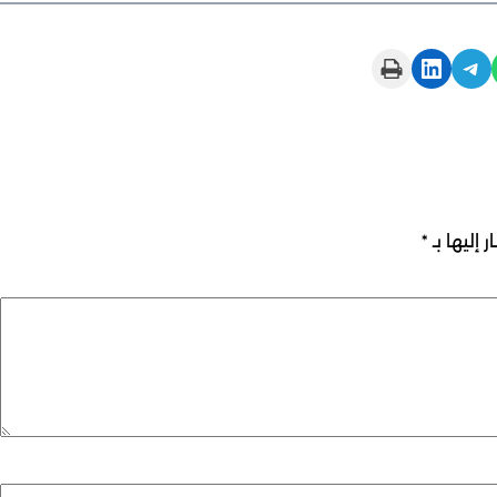
Print this Page
Share on LinkedIn
Share on Telegram
 إليها بـ
*