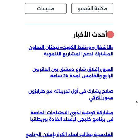
مكتبة الفيديو
منوعات
أحدث الأخبار
«الأشغال» و«نفط الكويت» تبحثان التعاون
المشترك لدعم المشاريع التنموية
المرور: إغلاق شارع دمشق بين الدائريين
الرابع والخامس لمدة 24 ساعة
صلاح يشارك في أول تدريباته مع طرابزون
سبور التركي
مشاركة كويتية لذوي الاحتياجات الخاصة
في برنامج خليجي لإعداد القادة ببريطانيا
القادسية يطالب اتحاد الكرة بإعلان البرنامج